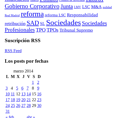
Gobierno Corporativo
Junta
M&A
LSC
LMV
nulidad
reforma
Responsabilidad
reforma LSC
Real Madrid
Sociedades
SAD
Sociedades
retribución
SL
Profesionales
TPO
TPOs
Tribunal Supremo
Suscripción RSS
RSS Feed
Los posts por fechas
marzo 2014
L
M
X
J
V
S
D
1
2
3
4
5
6
7
8
9
10
11
12
13
14
15
16
17
18
19
20
21
22
23
24
25
26
27
28
29
30
31
« feb
abr »