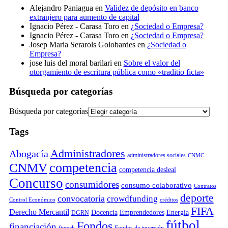
Alejandro Paniagua
en
Validez de depósito en banco
extranjero para aumento de capital
Ignacio Pérez - Carasa Toro
en
¿Sociedad o Empresa?
Ignacio Pérez - Carasa Toro
en
¿Sociedad o Empresa?
Josep Maria Serarols Golobardes
en
¿Sociedad o
Empresa?
jose luis del moral barilari
en
Sobre el valor del
otorgamiento de escritura pública como «traditio ficta»
Búsqueda por categorías
Búsqueda por categorías
Tags
Administradores
Abogacía
administradores sociales
CNMC
competencia
CNMV
competencia desleal
Concurso
consumidores
consumo colaborativo
Contratos
deporte
convocatoria
crowdfunding
Control Económico
créditos
FIFA
Derecho Mercantil
Docencia
Emprendedores
Energía
DGRN
fútbol
Fondos
financiación
fintech
Fondos de inversión