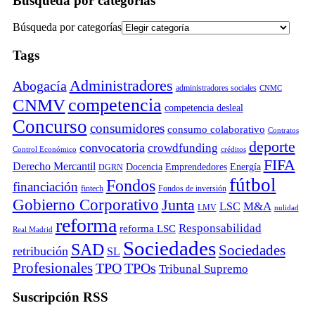
Búsqueda por categorías
Búsqueda por categorías
Tags
Administradores
Abogacía
administradores sociales
CNMC
competencia
CNMV
competencia desleal
Concurso
consumidores
consumo colaborativo
Contratos
deporte
convocatoria
crowdfunding
Control Económico
créditos
FIFA
Derecho Mercantil
Docencia
Emprendedores
Energía
DGRN
fútbol
Fondos
financiación
fintech
Fondos de inversión
Gobierno Corporativo
Junta
M&A
LSC
LMV
nulidad
reforma
Responsabilidad
reforma LSC
Real Madrid
Sociedades
SAD
Sociedades
retribución
SL
Profesionales
TPO
TPOs
Tribunal Supremo
Suscripción RSS