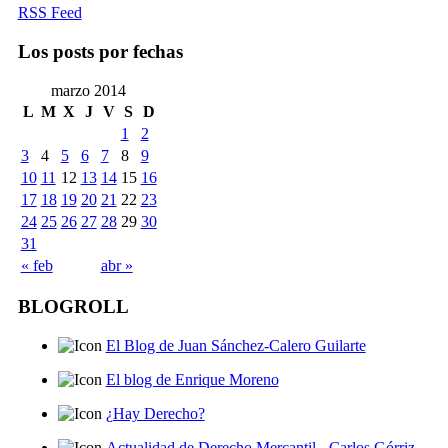
RSS Feed
Los posts por fechas
marzo 2014
L
M
X
J
V
S
D
1
2
3
4
5
6
7
8
9
10
11
12
13
14
15
16
17
18
19
20
21
22
23
24
25
26
27
28
29
30
31
« feb
abr »
BLOGROLL
El Blog de Juan Sánchez-Calero Guilarte
El blog de Enrique Moreno
¿Hay Derecho?
Actualidad de Derecho Mercantil - Carlos Górriz