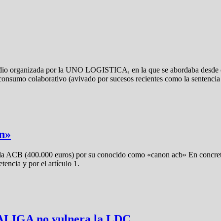
estudio organizada por la UNO LOGISTICA, en la que se abordaba desde
el consumo colaborativo (avivado por sucesos recientes como la sentencia
n»
a la ACB (400.000 euros) por su conocido como «canon acb» En concr
encia y por el artículo 1.
LALIGA no vulnera la LDC