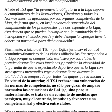
Clubes asociados así como sus modificaciones”.
Añade el TSJ que
“la pertenencia obligatoria a la Liga supone
el cumplimiento de las Instrucciones, Circulares y todas las
Normas internas aprobadas por los órganos competentes de la
Liga, de forma que si, en las funciones de supervisión del
cumplimiento de los presupuestos que corresponde a la Liga,
ésta detecta que se pueden incumplir con la tramitación de la
inscripción y el visado, puede y debe denegarlo…porque tiene la
cobertura normativa para dicha actuación”.
Finalmente, a juicio del TSJ, «por lógica jurídica» el control
económico-financiero de los clubes afiliados las
“corresponden a
la Liga porque su composición exclusiva por los clubes le
permite desarrollar estas funciones y propiciar la efectividad de
la garantía de que el espectáculo deportivo que es la Liga con
sus aspectos mercantiles vaya a desarrollarse durante la
totalidad de la temporada por todos los quipos que la inician”.
En virtud de lo anterior, el TSJ rechaza una vulneración de
las normas de competencia, no sólo por gozar de amparo
normativo las actuaciones de LaLiga, sino porque
materialmente, se trata de un conjunto de medidas que
persiguen, muy al contrario, impulsar y favorecer una
competencia leal y efectiva entre clubes.
PD: es preciso tener en cuenta la modificación expresamente