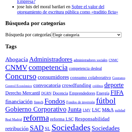
Empresa?
jose luis del moral barilari
en
Sobre el valor del
otorgamiento de escritura pública como «traditio ficta»
Búsqueda por categorías
Búsqueda por categorías
Tags
Administradores
Abogacía
administradores sociales
CNMC
competencia
CNMV
competencia desleal
Concurso
consumidores
consumo colaborativo
Contratos
deporte
convocatoria
crowdfunding
Control Económico
créditos
FIFA
Derecho Mercantil
Docencia
Emprendedores
Energía
DGRN
fútbol
Fondos
financiación
fintech
Fondos de inversión
Gobierno Corporativo
Junta
M&A
LSC
LMV
nulidad
reforma
Responsabilidad
reforma LSC
Real Madrid
Sociedades
SAD
Sociedades
retribución
SL