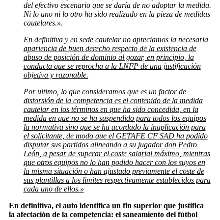
del efectivo escenario que se daría de no adoptar la medida.
Ni lo uno ni lo otro ha sido realizado en la pieza de medidas
cautelares.».
En definitiva y en sede cautelar no apreciamos la necesaria
apariencia de buen derecho respecto de la existencia de
abuso de posición de dominio al gozar, en principio, la
conducta que se reprocha a la LNFP de una justificación
objetiva y razonable.
Por ultimo, lo que consideramos que es un factor de
distorsión de la competencia es el contenido de la medida
cautelar en los términos en que ha sido concedida, en la
medida en que no se ha suspendido para todos los equipos
la normativa sino que se ha acordado la inaplicación para
el solicitante, de modo que el GETAFE CF SAD ha podido
disputar sus partidos alineando a su jugador don Pedro
León, a pesar de superar el coste salarial máximo, mientras
que otros equipos no lo han podido hacer con los suyos en
la misma situación o han ajustado previamente el coste de
sus plantillas a los limites respectivamente establecidos para
cada uno de ellos.»
En definitiva, el auto identifica un fin superior que justifica
la afectación de la competencia: el saneamiento del fútbol