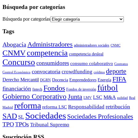
Búsqueda por categorías
Búsqueda por categorías
Tags
Administradores
Abogacía
administradores sociales
CNMC
competencia
CNMV
competencia desleal
Concurso
consumidores
consumo colaborativo
Contratos
deporte
convocatoria
crowdfunding
Control Económico
créditos
FIFA
Derecho Mercantil
Docencia
Emprendedores
Energía
DGRN
fútbol
Fondos
financiación
fintech
Fondos de inversión
Gobierno Corporativo
Junta
M&A
LSC
LMV
nulidad
Real
reforma
retribución
Responsabilidad
reforma LSC
Madrid
Sociedades
SAD
Sociedades Profesionales
SL
TPO
TPOs
Tribunal Supremo
Suscripción RSS