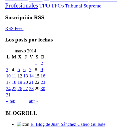
Profesionales
TPO
TPOs
Tribunal Supremo
Suscripción RSS
RSS Feed
Los posts por fechas
marzo 2014
L
M
X
J
V
S
D
1
2
3
4
5
6
7
8
9
10
11
12
13
14
15
16
17
18
19
20
21
22
23
24
25
26
27
28
29
30
31
« feb
abr »
BLOGROLL
El Blog de Juan Sánchez-Calero Guilarte