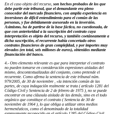
En el caso objeto del recurso,
son hechos probados de los que
debe partir este tribunal, que el demandante era pleno
conocedor del mercado financiero, con amplia experiencia en
inversiones de difícil entendimiento para el común de las
personas, y fue debidamente asesorado en la inversión.
Asimismo, ha de partirse de la base fáctica, no cuestionada, de
que con anterioridad a la suscripción del contrato cuya
interpretación es objeto del recurso, y también coetáneamente a
dicha suscripción, el recurrente había concertado otros
contratos financieros de gran complejidad, y por importes muy
elevados (en total, seis millones de euros), obtenidos mediante
financiación del banco.
4.- Otro elemento relevante es que para interpretar el contrato
no pueden tomarse en consideración expresiones aisladas del
mismo, descontextualizadas del conjunto, como pretende el
recurrente. Como afirma la sentencia de este tribunal núm.
979/2005, de 30 de noviembre , «la intención común de las
partes, de cuya indagación realmente se trata ( artículo 1281 del
Código Civil y Sentencia de 2 de febrero de 1975 ), no se puede
encontrar en una cláusula aislada de las demás, sino en el todo
orgánico que constituye el contrato ( Sentencia de 30 de
noviembre de 1964 ), lo que obliga a utilizar otros medios
hermenéuticos, como el denominado de la totalidad
expresamente reconocido en el artículo 1285 del Código Civil