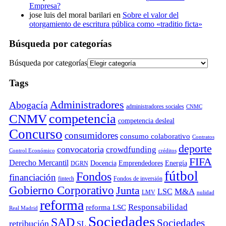
Empresa?
jose luis del moral barilari
en
Sobre el valor del
otorgamiento de escritura pública como «traditio ficta»
Búsqueda por categorías
Búsqueda por categorías
Tags
Administradores
Abogacía
administradores sociales
CNMC
competencia
CNMV
competencia desleal
Concurso
consumidores
consumo colaborativo
Contratos
deporte
convocatoria
crowdfunding
Control Económico
créditos
FIFA
Derecho Mercantil
Docencia
Emprendedores
Energía
DGRN
fútbol
Fondos
financiación
fintech
Fondos de inversión
Gobierno Corporativo
Junta
M&A
LSC
LMV
nulidad
reforma
Responsabilidad
reforma LSC
Real Madrid
Sociedades
SAD
Sociedades
retribución
SL