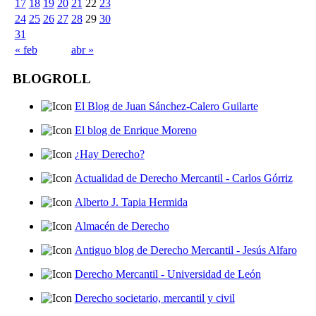
17
18
19
20
21
22
23
24
25
26
27
28
29
30
31
« feb
abr »
BLOGROLL
El Blog de Juan Sánchez-Calero Guilarte
El blog de Enrique Moreno
¿Hay Derecho?
Actualidad de Derecho Mercantil - Carlos Górriz
Alberto J. Tapia Hermida
Almacén de Derecho
Antiguo blog de Derecho Mercantil - Jesús Alfaro
Derecho Mercantil - Universidad de León
Derecho societario, mercantil y civil