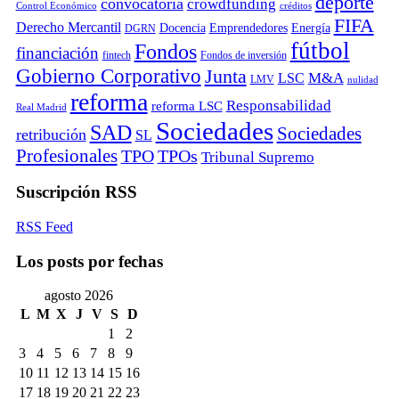
deporte
convocatoria
crowdfunding
Control Económico
créditos
FIFA
Derecho Mercantil
Docencia
Emprendedores
Energía
DGRN
fútbol
Fondos
financiación
fintech
Fondos de inversión
Gobierno Corporativo
Junta
M&A
LSC
LMV
nulidad
reforma
Responsabilidad
reforma LSC
Real Madrid
Sociedades
SAD
Sociedades
retribución
SL
Profesionales
TPO
TPOs
Tribunal Supremo
Suscripción RSS
RSS Feed
Los posts por fechas
agosto 2026
L
M
X
J
V
S
D
1
2
3
4
5
6
7
8
9
10
11
12
13
14
15
16
17
18
19
20
21
22
23