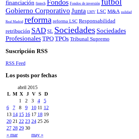
fútbol
Fondos
financiación
fintech
Fondos de inversión
Gobierno Corporativo
Junta
M&A
LSC
LMV
nulidad
reforma
Responsabilidad
reforma LSC
Real Madrid
Sociedades
SAD
Sociedades
retribución
SL
Profesionales
TPO
TPOs
Tribunal Supremo
Suscripción RSS
RSS Feed
Los posts por fechas
abril 2015
L
M
X
J
V
S
D
1
2
3
4
5
6
7
8
9
10
11
12
13
14
15
16
17
18
19
20
21
22
23
24
25
26
27
28
29
30
« mar
may »