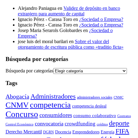
Alejandro Paniagua
en
Validez de depósito en banco
extranjero para aumento de capital
Ignacio Pérez - Carasa Toro
en
¿Sociedad o Empresa?
Ignacio Pérez - Carasa Toro
en
¿Sociedad o Empresa?
Josep Maria Serarols Golobardes
en
¿Sociedad o
Empresa?
jose luis del moral barilari
en
Sobre el valor del
otorgamiento de escritura pública como «traditio ficta»
Búsqueda por categorías
Búsqueda por categorías
Tags
Administradores
Abogacía
administradores sociales
CNMC
competencia
CNMV
competencia desleal
Concurso
consumidores
consumo colaborativo
Contratos
deporte
convocatoria
crowdfunding
Control Económico
créditos
FIFA
Derecho Mercantil
Docencia
Emprendedores
Energía
DGRN