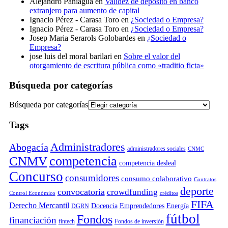
Alejandro Paniagua
en
Validez de depósito en banco
extranjero para aumento de capital
Ignacio Pérez - Carasa Toro
en
¿Sociedad o Empresa?
Ignacio Pérez - Carasa Toro
en
¿Sociedad o Empresa?
Josep Maria Serarols Golobardes
en
¿Sociedad o
Empresa?
jose luis del moral barilari
en
Sobre el valor del
otorgamiento de escritura pública como «traditio ficta»
Búsqueda por categorías
Búsqueda por categorías
Tags
Administradores
Abogacía
administradores sociales
CNMC
competencia
CNMV
competencia desleal
Concurso
consumidores
consumo colaborativo
Contratos
deporte
convocatoria
crowdfunding
Control Económico
créditos
FIFA
Derecho Mercantil
Docencia
Emprendedores
Energía
DGRN
fútbol
Fondos
financiación
fintech
Fondos de inversión