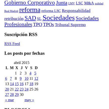
Gobierno Corporativo
Junta
M&A
LSC
LMV
nulidad
reforma
Responsabilidad
reforma LSC
Real Madrid
Sociedades
SAD
Sociedades
retribución
SL
Profesionales
TPO
TPOs
Tribunal Supremo
Suscripción RSS
RSS Feed
Los posts por fechas
abril 2015
L
M
X
J
V
S
D
1
2
3
4
5
6
7
8
9
10
11
12
13
14
15
16
17
18
19
20
21
22
23
24
25
26
27
28
29
30
« mar
may »