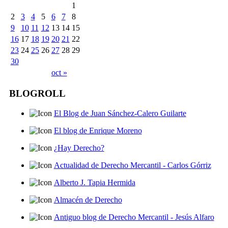
1
2
3
4
5
6
7
8
9
10
11
12
13
14
15
16
17
18
19
20
21
22
23
24
25
26
27
28
29
30
oct »
BLOGROLL
El Blog de Juan Sánchez-Calero Guilarte
El blog de Enrique Moreno
¿Hay Derecho?
Actualidad de Derecho Mercantil - Carlos Górriz
Alberto J. Tapia Hermida
Almacén de Derecho
Antiguo blog de Derecho Mercantil - Jesús Alfaro