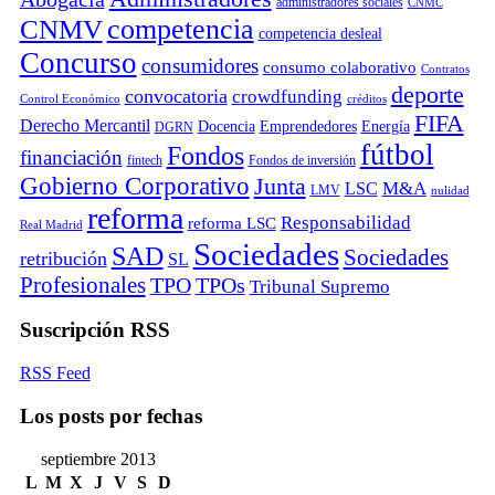
administradores sociales
CNMC
competencia
CNMV
competencia desleal
Concurso
consumidores
consumo colaborativo
Contratos
deporte
convocatoria
crowdfunding
Control Económico
créditos
FIFA
Derecho Mercantil
Docencia
Emprendedores
Energía
DGRN
fútbol
Fondos
financiación
fintech
Fondos de inversión
Gobierno Corporativo
Junta
M&A
LSC
LMV
nulidad
reforma
Responsabilidad
reforma LSC
Real Madrid
Sociedades
SAD
Sociedades
retribución
SL
Profesionales
TPO
TPOs
Tribunal Supremo
Suscripción RSS
RSS Feed
Los posts por fechas
septiembre 2013
L
M
X
J
V
S
D