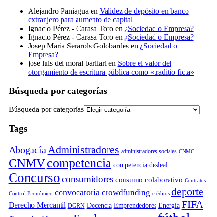
Alejandro Paniagua
en
Validez de depósito en banco
extranjero para aumento de capital
Ignacio Pérez - Carasa Toro
en
¿Sociedad o Empresa?
Ignacio Pérez - Carasa Toro
en
¿Sociedad o Empresa?
Josep Maria Serarols Golobardes
en
¿Sociedad o
Empresa?
jose luis del moral barilari
en
Sobre el valor del
otorgamiento de escritura pública como «traditio ficta»
Búsqueda por categorías
Búsqueda por categorías
Tags
Administradores
Abogacía
administradores sociales
CNMC
competencia
CNMV
competencia desleal
Concurso
consumidores
consumo colaborativo
Contratos
deporte
convocatoria
crowdfunding
Control Económico
créditos
FIFA
Derecho Mercantil
Docencia
Emprendedores
Energía
DGRN