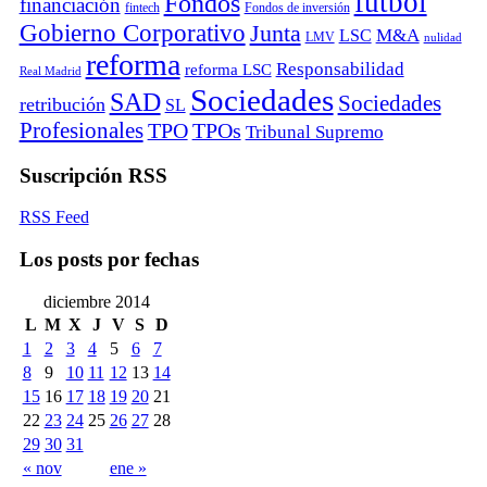
fútbol
Fondos
financiación
fintech
Fondos de inversión
Gobierno Corporativo
Junta
M&A
LSC
LMV
nulidad
reforma
Responsabilidad
reforma LSC
Real Madrid
Sociedades
SAD
Sociedades
retribución
SL
Profesionales
TPO
TPOs
Tribunal Supremo
Suscripción RSS
RSS Feed
Los posts por fechas
diciembre 2014
L
M
X
J
V
S
D
1
2
3
4
5
6
7
8
9
10
11
12
13
14
15
16
17
18
19
20
21
22
23
24
25
26
27
28
29
30
31
« nov
ene »