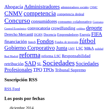
Administradores
Abogacía
administradores sociales
CNMC
competencia
CNMV
competencia desleal
Concurso
consumidores
consumo colaborativo
Contratos
deporte
convocatoria
crowdfunding
Control Económico
créditos
FIFA
Derecho Mercantil
Docencia
Emprendedores
Energía
DGRN
fútbol
Fondos
financiación
fintech
Fondos de inversión
Gobierno Corporativo
Junta
M&A
LSC
LMV
nulidad
reforma
Responsabilidad
reforma LSC
Real Madrid
Sociedades
SAD
Sociedades
retribución
SL
Profesionales
TPO
TPOs
Tribunal Supremo
Suscripción RSS
RSS Feed
Los posts por fechas
diciembre 2014