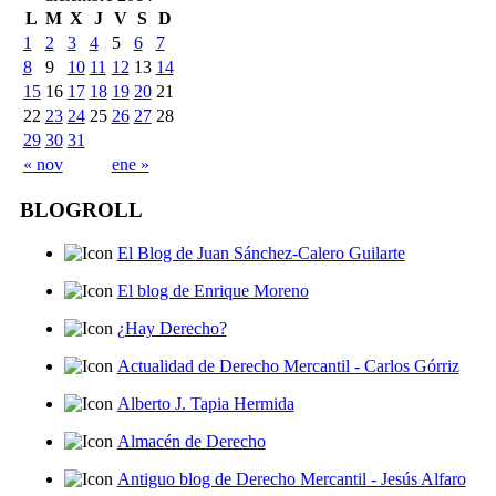
L
M
X
J
V
S
D
1
2
3
4
5
6
7
8
9
10
11
12
13
14
15
16
17
18
19
20
21
22
23
24
25
26
27
28
29
30
31
« nov
ene »
BLOGROLL
El Blog de Juan Sánchez-Calero Guilarte
El blog de Enrique Moreno
¿Hay Derecho?
Actualidad de Derecho Mercantil - Carlos Górriz
Alberto J. Tapia Hermida
Almacén de Derecho
Antiguo blog de Derecho Mercantil - Jesús Alfaro