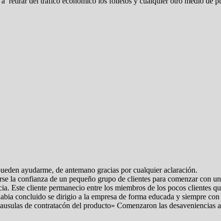
, a retirar del tráfico económico los folletos y cualquier otro medio de 
ueden ayudarme, de antemano gracias por cualquier aclaración.
e la confianza de un pequeño grupo de clientes para comenzar con una 
ia. Este cliente permanecio entre los miembros de los pocos clientes qu
ia concluido se dirigio a la empresa de forma educada y siempre con pu
s clausulas de contratacón del producto» Comenzaron las desaveniencias 