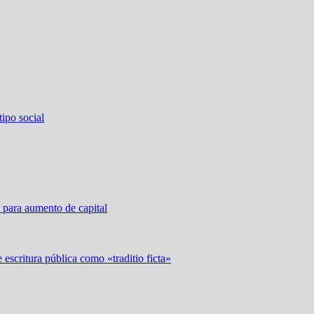
ipo social
 para aumento de capital
 escritura pública como «traditio ficta»