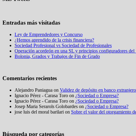
Entradas más visitadas
Ley de Emprendedores y Concurso
¿Hemos aprendido de la crisis financiera?
Sociedad Profesional vs Sociedad de Profesionales
Operación acordeón en una SL y principios configuradores del t
Bolonia, Grados y Trabajos de Fin de Grado
Comentarios recientes
Alejandro Paniagua on
Validez de depósito en banco extranjero
Ignacio Pérez - Carasa Toro on
¿Sociedad o Empresa?
Ignacio Pérez - Carasa Toro on
¿Sociedad o Empresa?
Josep Maria Serarols Golobardes on
¿Sociedad o Empresa?
jose luis del moral barilari on
Sobre el valor del otorgamiento de
Búsqueda por categorías