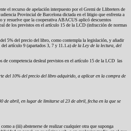
nte el recurso de apelación interpuesto por el Gremi de Llibreters de
diencia Provincial de Barcelona dictada en el litigio que enfrenta a
urso y resuelve que la cooperativa ABACUS aplicó descuentos
eal de los previstos en el artículo 15 de la LCD (infracción de normas
del 5% del precio del libro, como contempla la legislación, y añadir
del artículo 9 (apartados 3, 7 y 11.1.a)
de
la Ley de
la lectura, del
s de competencia desleal previstos en el artículo 15 de la LCD las
 del 10% del precio del libro adquirido, a aplicar en la compra de
de abril, en lugar de limitarse al 23 de abril, fecha en la que se
í como a (iii) abstenerse de realizar cualquier otra que suponga