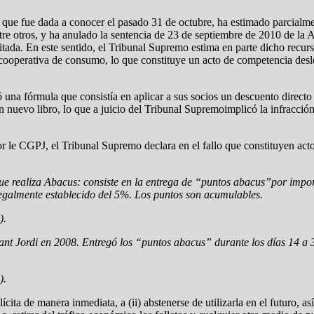
, que fue dada a conocer el pasado 31 de octubre, ha estimado parcialme
 otros, y ha anulado la sentencia de 23 de septiembre de 2010 de la Au
tada. En este sentido, el Tribunal Supremo estima en parte dicho rec
 la cooperativa de consumo, lo que constituye un acto de competencia desl
una fórmula que consistía en aplicar a sus socios un descuento directo 
nuevo libro, lo que a juicio del Tribunal Supremoimplicó la infracción 
 le CGPJ, el Tribunal Supremo declara en el fallo que constituyen acto
realiza Abacus: consiste en la entrega de “puntos abacus”por importe
legalmente establecido del 5%. Los puntos son acumulables.
).
nt Jordi en 2008. Entregó los “puntos abacus” durante los días 14 a 30 
).
ita de manera inmediata, a (ii) abstenerse de utilizarla en el futuro, as