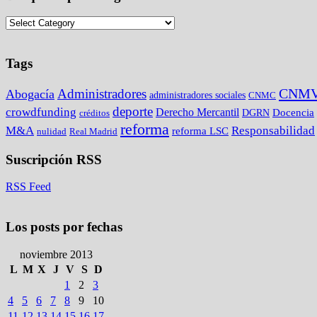
Tags
CNM
Administradores
Abogacía
administradores sociales
CNMC
deporte
crowdfunding
Derecho Mercantil
DGRN
Docencia
créditos
reforma
M&A
Responsabilidad
reforma LSC
nulidad
Real Madrid
Suscripción RSS
RSS Feed
Los posts por fechas
noviembre 2013
L
M
X
J
V
S
D
1
2
3
4
5
6
7
8
9
10
11
12
13
14
15
16
17