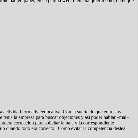
publicidad,en papel, en su página web, o en cualquier medio, en el que
actividad formativa/educativa. Con la suerte de que entre sus
e tenia la empresa para buscar objeciones y asi poder hablar «mal»
lcra corrección para solicitar la baja y la correspondiente
aun cuando todo era correcto . Como evitar la competencia desleal