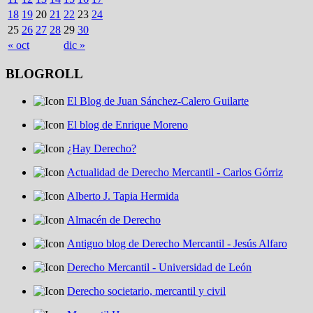
18
19
20
21
22
23
24
25
26
27
28
29
30
« oct
dic »
BLOGROLL
El Blog de Juan Sánchez-Calero Guilarte
El blog de Enrique Moreno
¿Hay Derecho?
Actualidad de Derecho Mercantil - Carlos Górriz
Alberto J. Tapia Hermida
Almacén de Derecho
Antiguo blog de Derecho Mercantil - Jesús Alfaro
Derecho Mercantil - Universidad de León
Derecho societario, mercantil y civil