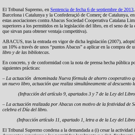
El Tribunal Supremo, en
Sentencia de fecha 6 de septiembre de 2013
Barcelona i Catalunya y la Confederaçió de Comerç de Catalunya, entre
estas asociaciones contra Abacus Sociedad Cooperativa Catalana Limi
superiores a los permitidos en la legislación del libro, en el seno de
que sirvan para obtener ventaja competitiva).
ABACUS, tras la entrada en vigor de dicha legislación (2007), adoptó 
un 10% a través de unos “puntos Abacus” a aplicar en la compra de un 
libro y de las
bibliotecas
.
En concreto, y de conformidad con la nota de prensa hecha pública por
siguientes prácticas:
– La actuación denominada Nueva fórmula de ahorro cooperativo que 
un nuevo libro, actuación que realiza simultáneamente al descuento 
(Infracción del artículo 9, apartados 3 y 7 de la Ley del Libro
– La actuación realizada por Abacus con motivo de la festividad de Sa
celebra el Día del libro.
(Infracción artículo 11, apartado 1, letra a de la Ley del Libro
El Tribunal Supremo condena a la demandada a (i) cesar la actividad ilíc