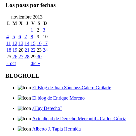
Los posts por fechas
noviembre 2013
L
M
X
J
V
S
D
1
2
3
4
5
6
7
8
9
10
11
12
13
14
15
16
17
18
19
20
21
22
23
24
25
26
27
28
29
30
« oct
dic »
BLOGROLL
El Blog de Juan Sánchez-Calero Guilarte
El blog de Enrique Moreno
¿Hay Derecho?
Actualidad de Derecho Mercantil - Carlos Górriz
Alberto J. Tapia Hermida