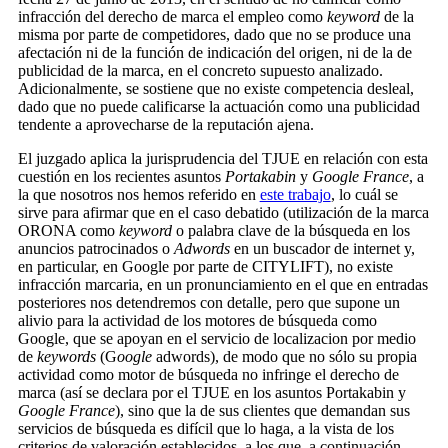
infracción del derecho de marca el empleo como
keyword
de la
misma por parte de competidores, dado que no se produce una
afectación ni de la función de indicación del origen, ni de la de
publicidad de la marca, en el concreto supuesto analizado.
Adicionalmente, se sostiene que no existe competencia desleal,
dado que no puede calificarse la actuación como una publicidad
tendente a aprovecharse de la reputación ajena.
El juzgado aplica la jurisprudencia del TJUE en relación con esta
cuestión en los recientes asuntos
Portakabin
y
Google France
, a
la que nosotros nos hemos referido en
este trabajo
, lo cuál se
sirve para afirmar que en el caso debatido (utilización de la marca
ORONA como
keyword
o palabra clave de la búsqueda en los
anuncios patrocinados o
Adwords
en un buscador de internet y,
en particular, en Google por parte de CITYLIFT), no existe
infracción marcaria, en un pronunciamiento en el que en entradas
posteriores nos detendremos con detalle, pero que supone un
alivio para la actividad de los motores de búsqueda como
Google, que se apoyan en el servicio de localizacion por medio
de
keywords
(G
oogle
adwords), de modo que no sólo su propia
actividad como motor de búsqueda no infringe el derecho de
marca (así se declara por el TJUE en los asuntos Portakabin y
Google France
), sino que la de sus clientes que demandan sus
servicios de búsqueda es difícil que lo haga, a la vista de los
criterios de valoración establecidos, a los que, a continuación,