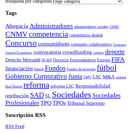
Búsqueda por categorías
Tags
Administradores
Abogacía
administradores sociales
CNMC
competencia
CNMV
competencia desleal
Concurso
consumidores
consumo colaborativo
Contratos
deporte
convocatoria
crowdfunding
Control Económico
créditos
FIFA
Derecho Mercantil
Docencia
Emprendedores
Energía
DGRN
fútbol
Fondos
financiación
fintech
Fondos de inversión
Gobierno Corporativo
Junta
M&A
LSC
LMV
nulidad
reforma
Responsabilidad
reforma LSC
Real Madrid
Sociedades
SAD
Sociedades
retribución
SL
Profesionales
TPO
TPOs
Tribunal Supremo
Suscripción RSS
RSS Feed