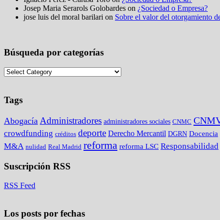
Josep Maria Serarols Golobardes on
¿Sociedad o Empresa?
jose luis del moral barilari on
Sobre el valor del otorgamiento de
Búsqueda por categorías
Tags
CNM
Administradores
Abogacía
administradores sociales
CNMC
deporte
crowdfunding
Derecho Mercantil
DGRN
Docencia
créditos
reforma
M&A
Responsabilidad
reforma LSC
nulidad
Real Madrid
Suscripción RSS
RSS Feed
Los posts por fechas