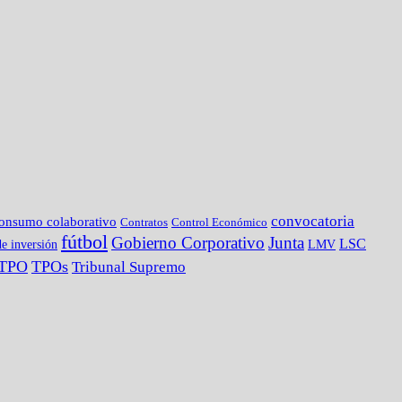
convocatoria
onsumo colaborativo
Contratos
Control Económico
fútbol
Gobierno Corporativo
Junta
LSC
e inversión
LMV
TPO
TPOs
Tribunal Supremo