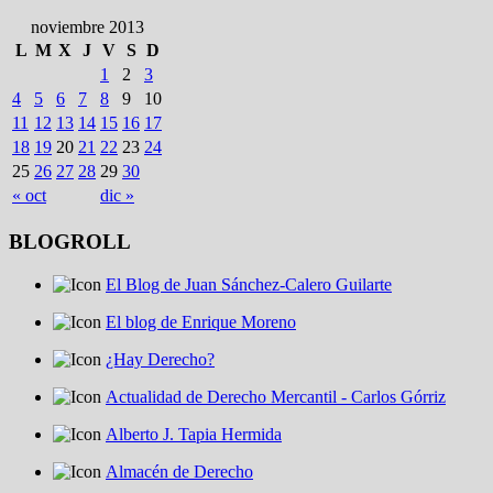
noviembre 2013
L
M
X
J
V
S
D
1
2
3
4
5
6
7
8
9
10
11
12
13
14
15
16
17
18
19
20
21
22
23
24
25
26
27
28
29
30
« oct
dic »
BLOGROLL
El Blog de Juan Sánchez-Calero Guilarte
El blog de Enrique Moreno
¿Hay Derecho?
Actualidad de Derecho Mercantil - Carlos Górriz
Alberto J. Tapia Hermida
Almacén de Derecho