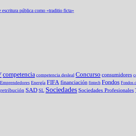
 escritura pública como «traditio ficta»
competencia
Concurso
V
consumidores
c
competencia desleal
Fondos
FIFA
financiación
Emprendedores
Energía
fintech
Fondos d
Sociedades
SAD
Sociedades Profesionales
retribución
SL