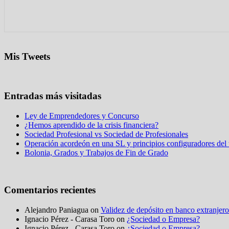
Mis Tweets
Entradas más visitadas
Ley de Emprendedores y Concurso
¿Hemos aprendido de la crisis financiera?
Sociedad Profesional vs Sociedad de Profesionales
Operación acordeón en una SL y principios configuradores del t
Bolonia, Grados y Trabajos de Fin de Grado
Comentarios recientes
Alejandro Paniagua on
Validez de depósito en banco extranjero
Ignacio Pérez - Carasa Toro on
¿Sociedad o Empresa?
Ignacio Pérez - Carasa Toro on
¿Sociedad o Empresa?