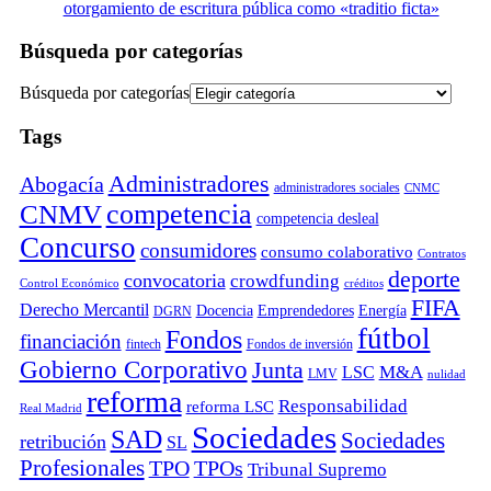
otorgamiento de escritura pública como «traditio ficta»
Búsqueda por categorías
Búsqueda por categorías
Tags
Administradores
Abogacía
administradores sociales
CNMC
competencia
CNMV
competencia desleal
Concurso
consumidores
consumo colaborativo
Contratos
deporte
convocatoria
crowdfunding
Control Económico
créditos
FIFA
Derecho Mercantil
Docencia
Emprendedores
Energía
DGRN
fútbol
Fondos
financiación
fintech
Fondos de inversión
Gobierno Corporativo
Junta
M&A
LSC
LMV
nulidad
reforma
Responsabilidad
reforma LSC
Real Madrid
Sociedades
SAD
Sociedades
retribución
SL
Profesionales
TPO
TPOs
Tribunal Supremo