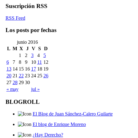
Suscripción RSS
RSS Feed
Los posts por fechas
junio 2016
L
M
X
J
V
S
D
1
2
3
4
5
6
7
8
9
10
11
12
13
14
15
16
17
18
19
20
21
22
23
24
25
26
27
28
29
30
« may
jul »
BLOGROLL
El Blog de Juan Sánchez-Calero Guilarte
El blog de Enrique Moreno
¿Hay Derecho?