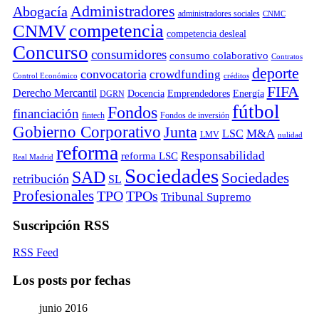
Administradores
Abogacía
administradores sociales
CNMC
competencia
CNMV
competencia desleal
Concurso
consumidores
consumo colaborativo
Contratos
deporte
convocatoria
crowdfunding
Control Económico
créditos
FIFA
Derecho Mercantil
Docencia
Emprendedores
Energía
DGRN
fútbol
Fondos
financiación
fintech
Fondos de inversión
Gobierno Corporativo
Junta
M&A
LSC
LMV
nulidad
reforma
Responsabilidad
reforma LSC
Real Madrid
Sociedades
SAD
Sociedades
retribución
SL
Profesionales
TPO
TPOs
Tribunal Supremo
Suscripción RSS
RSS Feed
Los posts por fechas
junio 2016