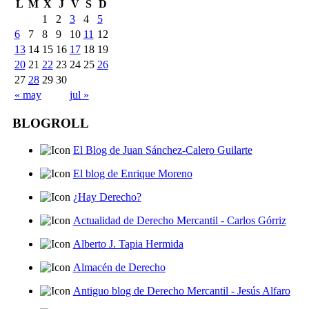
L
M
X
J
V
S
D
1
2
3
4
5
6
7
8
9
10
11
12
13
14
15
16
17
18
19
20
21
22
23
24
25
26
27
28
29
30
« may
jul »
BLOGROLL
El Blog de Juan Sánchez-Calero Guilarte
El blog de Enrique Moreno
¿Hay Derecho?
Actualidad de Derecho Mercantil - Carlos Górriz
Alberto J. Tapia Hermida
Almacén de Derecho
Antiguo blog de Derecho Mercantil - Jesús Alfaro