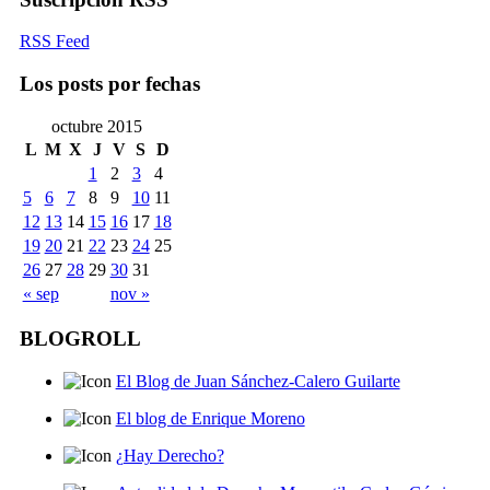
RSS Feed
Los posts por fechas
octubre 2015
L
M
X
J
V
S
D
1
2
3
4
5
6
7
8
9
10
11
12
13
14
15
16
17
18
19
20
21
22
23
24
25
26
27
28
29
30
31
« sep
nov »
BLOGROLL
El Blog de Juan Sánchez-Calero Guilarte
El blog de Enrique Moreno
¿Hay Derecho?