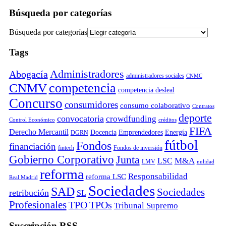
Búsqueda por categorías
Búsqueda por categorías
Tags
Administradores
Abogacía
administradores sociales
CNMC
competencia
CNMV
competencia desleal
Concurso
consumidores
consumo colaborativo
Contratos
deporte
convocatoria
crowdfunding
Control Económico
créditos
FIFA
Derecho Mercantil
Docencia
Emprendedores
Energía
DGRN
fútbol
Fondos
financiación
fintech
Fondos de inversión
Gobierno Corporativo
Junta
M&A
LSC
LMV
nulidad
reforma
Responsabilidad
reforma LSC
Real Madrid
Sociedades
SAD
Sociedades
retribución
SL
Profesionales
TPO
TPOs
Tribunal Supremo
Suscripción RSS