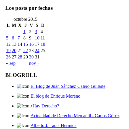
Los posts por fechas
octubre 2015
L
M
X
J
V
S
D
1
2
3
4
5
6
7
8
9
10
11
12
13
14
15
16
17
18
19
20
21
22
23
24
25
26
27
28
29
30
31
« sep
nov »
BLOGROLL
El Blog de Juan Sánchez-Calero Guilarte
El blog de Enrique Moreno
¿Hay Derecho?
Actualidad de Derecho Mercantil - Carlos Górriz
Alberto J. Tapia Hermida