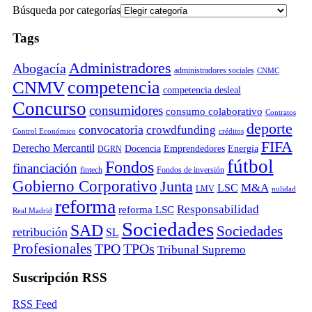
Búsqueda por categorías
Tags
Administradores
Abogacía
administradores sociales
CNMC
competencia
CNMV
competencia desleal
Concurso
consumidores
consumo colaborativo
Contratos
deporte
convocatoria
crowdfunding
Control Económico
créditos
FIFA
Derecho Mercantil
Docencia
Emprendedores
Energía
DGRN
fútbol
Fondos
financiación
fintech
Fondos de inversión
Gobierno Corporativo
Junta
M&A
LSC
LMV
nulidad
reforma
Responsabilidad
reforma LSC
Real Madrid
Sociedades
SAD
Sociedades
retribución
SL
Profesionales
TPO
TPOs
Tribunal Supremo
Suscripción RSS
RSS Feed