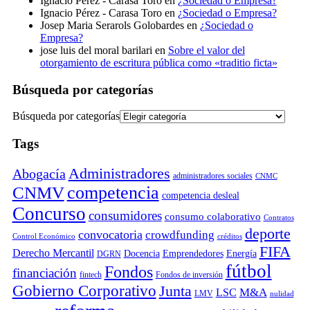
Ignacio Pérez - Carasa Toro
en
¿Sociedad o Empresa?
Ignacio Pérez - Carasa Toro
en
¿Sociedad o Empresa?
Josep Maria Serarols Golobardes
en
¿Sociedad o
Empresa?
jose luis del moral barilari
en
Sobre el valor del
otorgamiento de escritura pública como «traditio ficta»
Búsqueda por categorías
Búsqueda por categorías
Tags
Administradores
Abogacía
administradores sociales
CNMC
competencia
CNMV
competencia desleal
Concurso
consumidores
consumo colaborativo
Contratos
deporte
convocatoria
crowdfunding
Control Económico
créditos
FIFA
Derecho Mercantil
Docencia
Emprendedores
Energía
DGRN
fútbol
Fondos
financiación
fintech
Fondos de inversión
Gobierno Corporativo
Junta
M&A
LSC
LMV
nulidad