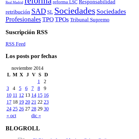
reforma
Responsabilidad
reforma LSC
Real Madrid
Sociedades
SAD
Sociedades
retribución
SL
Profesionales
TPO
TPOs
Tribunal Supremo
Suscripción RSS
RSS Feed
Los posts por fechas
noviembre 2014
L
M
X
J
V
S
D
1
2
3
4
5
6
7
8
9
10
11
12
13
14
15
16
17
18
19
20
21
22
23
24
25
26
27
28
29
30
« oct
dic »
BLOGROLL