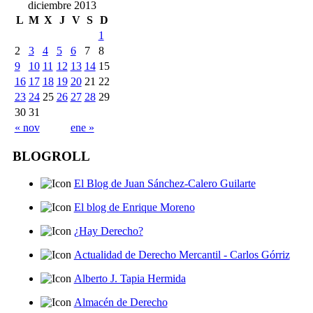
diciembre 2013
L
M
X
J
V
S
D
1
2
3
4
5
6
7
8
9
10
11
12
13
14
15
16
17
18
19
20
21
22
23
24
25
26
27
28
29
30
31
« nov
ene »
BLOGROLL
El Blog de Juan Sánchez-Calero Guilarte
El blog de Enrique Moreno
¿Hay Derecho?
Actualidad de Derecho Mercantil - Carlos Górriz
Alberto J. Tapia Hermida
Almacén de Derecho