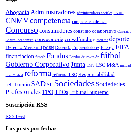
Administradores
Abogacía
administradores sociales
CNMC
competencia
CNMV
competencia desleal
Concurso
consumidores
consumo colaborativo
Contratos
deporte
convocatoria
crowdfunding
Control Económico
créditos
FIFA
Derecho Mercantil
Docencia
Emprendedores
Energía
DGRN
fútbol
Fondos
financiación
fintech
Fondos de inversión
Gobierno Corporativo
Junta
M&A
LSC
LMV
nulidad
reforma
Responsabilidad
reforma LSC
Real Madrid
Sociedades
SAD
Sociedades
retribución
SL
Profesionales
TPO
TPOs
Tribunal Supremo
Suscripción RSS
RSS Feed
Los posts por fechas