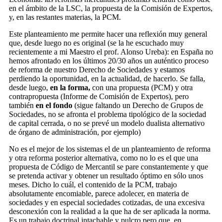
en el ámbito de la LSC, la propuesta de la Comisión de Expertos,
y, en las restantes materias, la PCM.
Este planteamiento me permite hacer una reflexión muy general
que, desde luego no es original (se la he escuchado muy
recientemente a mi Maestro el prof. Alonso Ureba): en España no
hemos afrontado en los últimos 20/30 años un auténtico proceso
de reforma de nuestro Derecho de Sociedades y estamos
perdiendo la oportunidad, en la actualidad, de hacerlo. Se falla,
desde luego,
en la forma,
con una propuesta (PCM) y otra
contrapropuesta (Informe de Comisión de Expertos), pero
también
en el fondo
(sigue faltando un Derecho de Grupos de
Sociedades, no se afronta el problema tipológico de la sociedad
de capital cerrada, o no se prevé un modelo dualista alternativo
de órgano de administración, por ejemplo)
No es el mejor de los sistemas el de un planteamiento de reforma
y otra reforma posterior alternativa, como no lo es el que una
propuesta de Código de Mercantil se pare constantemente y que
se pretenda activar y obtener un resultado óptimo en sólo unos
meses. Dicho lo cuál, el contenido de la PCM, trabajo
absolutamente encomiable, parece adolecer, en materia de
sociedades y en especial sociedades cotizadas, de una excesiva
desconexión con la realidad a la que ha de ser aplicada la norma.
Es un trabajo doctrinal intachable y pulcro pero que, en