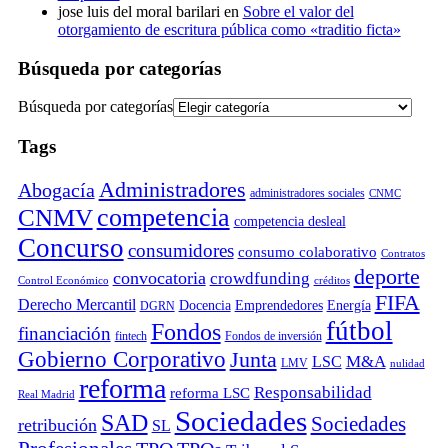
jose luis del moral barilari
en
Sobre el valor del
otorgamiento de escritura pública como «traditio ficta»
Búsqueda por categorías
Búsqueda por categorías
Tags
Administradores
Abogacía
administradores sociales
CNMC
competencia
CNMV
competencia desleal
Concurso
consumidores
consumo colaborativo
Contratos
deporte
convocatoria
crowdfunding
Control Económico
créditos
FIFA
Derecho Mercantil
Docencia
Emprendedores
Energía
DGRN
fútbol
Fondos
financiación
fintech
Fondos de inversión
Gobierno Corporativo
Junta
M&A
LSC
LMV
nulidad
reforma
Responsabilidad
reforma LSC
Real Madrid
Sociedades
SAD
Sociedades
retribución
SL