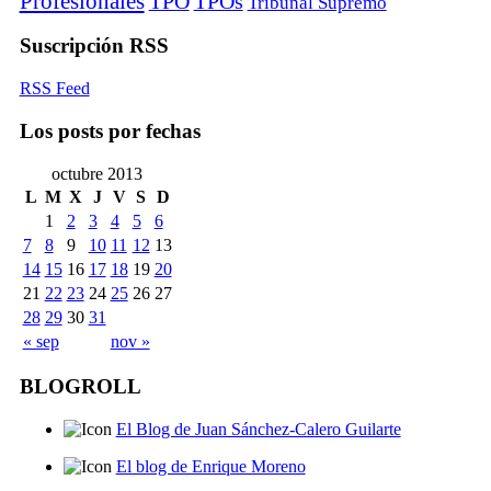
Profesionales
TPO
TPOs
Tribunal Supremo
Suscripción RSS
RSS Feed
Los posts por fechas
octubre 2013
L
M
X
J
V
S
D
1
2
3
4
5
6
7
8
9
10
11
12
13
14
15
16
17
18
19
20
21
22
23
24
25
26
27
28
29
30
31
« sep
nov »
BLOGROLL
El Blog de Juan Sánchez-Calero Guilarte
El blog de Enrique Moreno