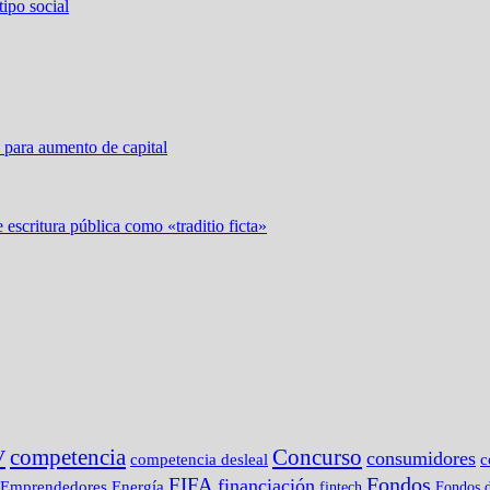
ipo social
 para aumento de capital
 escritura pública como «traditio ficta»
competencia
Concurso
V
consumidores
c
competencia desleal
Fondos
FIFA
financiación
Emprendedores
Energía
fintech
Fondos d