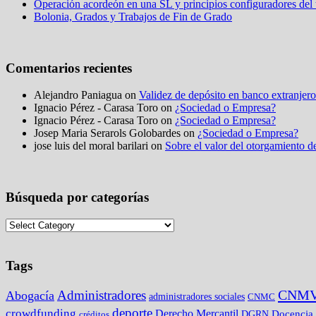
Operación acordeón en una SL y principios configuradores del t
Bolonia, Grados y Trabajos de Fin de Grado
Comentarios recientes
Alejandro Paniagua on
Validez de depósito en banco extranjero
Ignacio Pérez - Carasa Toro on
¿Sociedad o Empresa?
Ignacio Pérez - Carasa Toro on
¿Sociedad o Empresa?
Josep Maria Serarols Golobardes on
¿Sociedad o Empresa?
jose luis del moral barilari on
Sobre el valor del otorgamiento de
Búsqueda por categorías
Tags
CNM
Administradores
Abogacía
administradores sociales
CNMC
deporte
crowdfunding
Derecho Mercantil
DGRN
Docencia
créditos