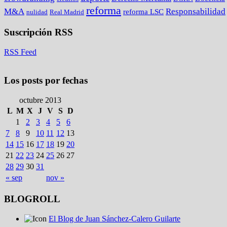
reforma
M&A
Responsabilidad
reforma LSC
nulidad
Real Madrid
Suscripción RSS
RSS Feed
Los posts por fechas
octubre 2013
L
M
X
J
V
S
D
1
2
3
4
5
6
7
8
9
10
11
12
13
14
15
16
17
18
19
20
21
22
23
24
25
26
27
28
29
30
31
« sep
nov »
BLOGROLL
El Blog de Juan Sánchez-Calero Guilarte