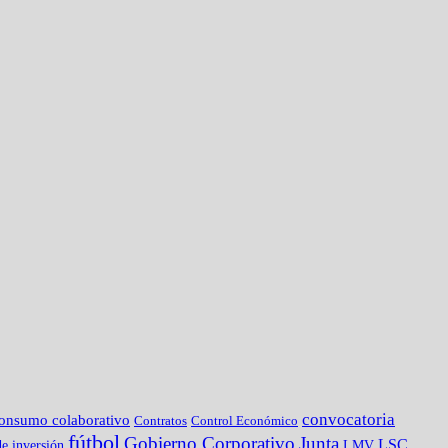
convocatoria
onsumo colaborativo
Contratos
Control Económico
fútbol
Gobierno Corporativo
Junta
LSC
e inversión
LMV