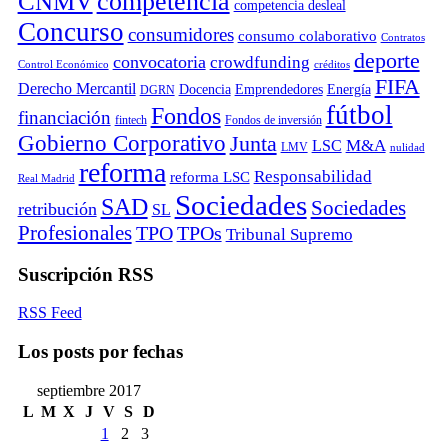
competencia
CNMV
competencia desleal
Concurso
consumidores
consumo colaborativo
Contratos
deporte
convocatoria
crowdfunding
Control Económico
créditos
FIFA
Derecho Mercantil
Docencia
Emprendedores
Energía
DGRN
fútbol
Fondos
financiación
fintech
Fondos de inversión
Gobierno Corporativo
Junta
M&A
LSC
LMV
nulidad
reforma
Responsabilidad
reforma LSC
Real Madrid
Sociedades
SAD
Sociedades
retribución
SL
Profesionales
TPO
TPOs
Tribunal Supremo
Suscripción RSS
RSS Feed
Los posts por fechas
septiembre 2017
L
M
X
J
V
S
D
1
2
3