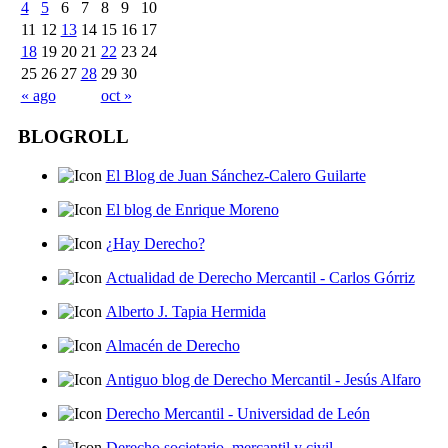
4
5
6
7
8
9
10
11
12
13
14
15
16
17
18
19
20
21
22
23
24
25
26
27
28
29
30
« ago
oct »
BLOGROLL
El Blog de Juan Sánchez-Calero Guilarte
El blog de Enrique Moreno
¿Hay Derecho?
Actualidad de Derecho Mercantil - Carlos Górriz
Alberto J. Tapia Hermida
Almacén de Derecho
Antiguo blog de Derecho Mercantil - Jesús Alfaro
Derecho Mercantil - Universidad de León
Derecho societario, mercantil y civil