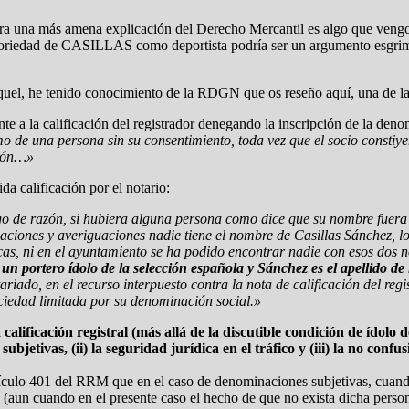
ara una más amena explicación del Derecho Mercantil es algo que veng
otoriedad de CASILLAS como deportista podría ser un argumento esgrimi
iquel, he tenido conocimiento de la RDGN que os reseño aquí, una de la
ente a la calificación del registrador denegando la inscripción de la d
mo de una persona sin su consentimiento, toda vez que el socio constiy
ción…»
da calificación por el notario:
go de razón, si hubiera alguna persona como dice que su nombre fuera 
tigaciones y averiguaciones nadie tiene el nombre de Casillas Sánchez,
cas, ni en el ayuntamiento se ha podido encontrar nadie con esos dos
un portero ídolo de la selección española y Sánchez es el apellido de 
ariado, en el recurso interpuesto contra la nota de calificación del reg
ociedad limitada por su denominación social.»
lificación registral (más allá de la discutible condición de ídolo d
subjetivas, (ii) la seguridad jurídica en el tráfico y (iii) la no con
culo 401 del RRM que en el caso de denominaciones subjetivas, cuando
 (aun cuando en el presente caso el hecho de que no exista dicha person