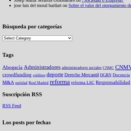
Josep Maria Serarols Golobardes on
¿Sociedad o Empresa?
jose luis del moral barilari on
Sobre el valor del otorgamiento de
Búsqueda por categorías
Tags
CNM
Administradores
Abogacía
administradores sociales
CNMC
deporte
crowdfunding
Derecho Mercantil
DGRN
Docencia
créditos
reforma
M&A
Responsabilidad
reforma LSC
nulidad
Real Madrid
Suscripción RSS
RSS Feed
Los posts por fechas