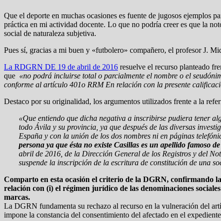
Que el deporte en muchas ocasiones es fuente de jugosos ejemplos p
práctica en mi actividad docente. Lo que no podría creer es que la n
social de naturaleza subjetiva.
Pues sí, gracias a mi buen y «futbolero» compañero, el profesor J. M
La RDGRN DE 19 de abril de 2016
resuelve el recurso planteado fr
que
«no podrá incluirse total o parcialmente el nombre o el seudóni
conforme al artículo 401o RRM En relación con la presente califica
Destaco por su originalidad, los argumentos utilizados frente a la referi
«Que entiendo que dicha negativa a inscribirse pudiera tener al
todo Ávila y su provincia, ya que después de las diversas inves
España y con la unión de los dos nombres ni en páginas telefóni
persona ya que ésta no existe Casillas es un apellido famoso de 
abril de 2016, de la Dirección General de los Registros y del Not
suspende la inscripción de la escritura de constitución de una s
Comparto en esta ocasión el criterio de la DGRN, confirmando la ca
relación con (i) el régimen jurídico de las denominaciones sociales 
marcas.
La DGRN fundamenta su rechazo al recurso en la vulneración del artí
impone la constancia del consentimiento del afectado en el expediente