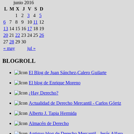
junio 2016
L
M
X
J
V
S
D
1
2
3
4
5
6
7
8
9
10
11
12
13
14
15
16
17
18
19
20
21
22
23
24
25
26
27
28
29
30
« may
jul »
BLOGROLL
El Blog de Juan Sánchez-Calero Guilarte
El blog de Enrique Moreno
¿Hay Derecho?
Actualidad de Derecho Mercantil - Carlos Górriz
Alberto J. Tapia Hermida
Almacén de Derecho
Antiguo blog de Derecho Mercantil - Jesús Alfaro