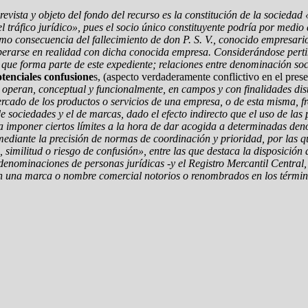
vista y objeto del fondo del recurso es la constitución de la sociedad
el tráfico jurídico», pues el socio único constituyente podría por medi
omo consecuencia del fallecimiento de don P. S. V., conocido empresa
operarse en realidad con dicha conocida empresa. Considerándose pertin
 que forma parte de este expediente; relaciones entre denominación soc
otenciales confusione
s, (aspecto verdaderamente conflictivo en el pres
peran, conceptual y funcionalmente, en campos y con finalidades distin
ercado de los productos o servicios de una empresa, o de esta misma, 
de sociedades y el de marcas, dado el efecto indirecto que el uso de la
 imponer ciertos límites a la hora de dar acogida a determinadas denom
 mediante la precisión de normas de coordinación y prioridad, por las qu
similitud o riesgo de confusión», entre las que destaca la disposició
denominaciones de personas jurídicas -y el Registro Mercantil Central, 
con una marca o nombre comercial notorios o renombrados en los términos