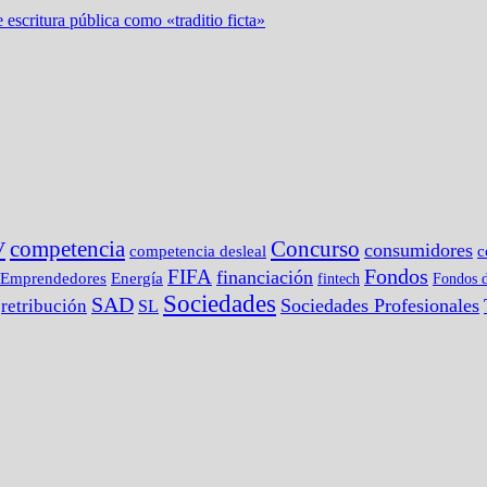
 escritura pública como «traditio ficta»
competencia
Concurso
V
consumidores
c
competencia desleal
Fondos
FIFA
financiación
Emprendedores
Energía
fintech
Fondos d
Sociedades
SAD
Sociedades Profesionales
retribución
SL