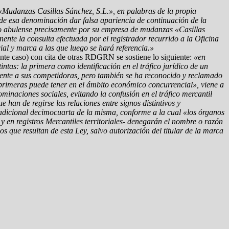
 «Mudanzas Casillas Sánchez, S.L.», en palabras de la propia
o de esa denominación dar falsa apariencia de continuación de la
rio abulense precisamente por su empresa de mudanzas «Casillas
ente la consulta efectuada por el registrador recurrido a la Oficina
ial y marca a las que luego se hará referencia.»
ente caso) con cita de otras RDGRN se sostiene lo siguiente:
«en
tas: la primera como identificación en el tráfico jurídico de un
frente a sus competidoras, pero también se ha reconocido y reclamado
s primeras puede tener en el ámbito económico concurrencial», viene a
inaciones sociales, evitando la confusión en el tráfico mercantil
e han de regirse las relaciones entre signos distintivos y
n adicional decimocuarta de la misma, conforme a la cual «los órganos
y en registros Mercantiles territoriales- denegarán el nombre o razón
 que resultan de esta Ley, salvo autorización del titular de la marca