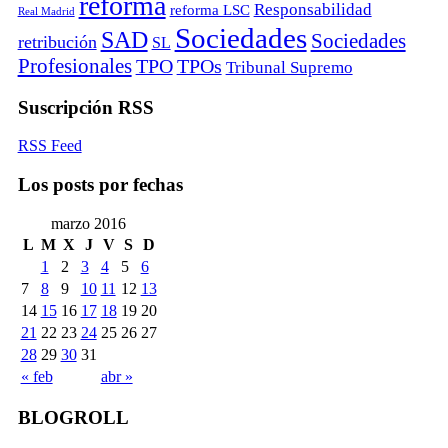
reforma
Responsabilidad
reforma LSC
Real Madrid
Sociedades
SAD
Sociedades
retribución
SL
Profesionales
TPO
TPOs
Tribunal Supremo
Suscripción RSS
RSS Feed
Los posts por fechas
marzo 2016
L
M
X
J
V
S
D
1
2
3
4
5
6
7
8
9
10
11
12
13
14
15
16
17
18
19
20
21
22
23
24
25
26
27
28
29
30
31
« feb
abr »
BLOGROLL