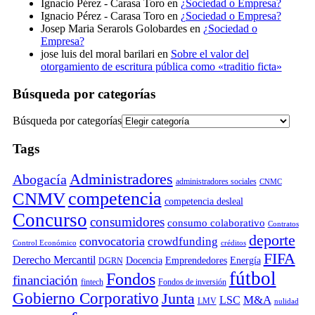
Ignacio Pérez - Carasa Toro
en
¿Sociedad o Empresa?
Ignacio Pérez - Carasa Toro
en
¿Sociedad o Empresa?
Josep Maria Serarols Golobardes
en
¿Sociedad o
Empresa?
jose luis del moral barilari
en
Sobre el valor del
otorgamiento de escritura pública como «traditio ficta»
Búsqueda por categorías
Búsqueda por categorías
Tags
Administradores
Abogacía
administradores sociales
CNMC
competencia
CNMV
competencia desleal
Concurso
consumidores
consumo colaborativo
Contratos
deporte
convocatoria
crowdfunding
Control Económico
créditos
FIFA
Derecho Mercantil
Docencia
Emprendedores
Energía
DGRN
fútbol
Fondos
financiación
fintech
Fondos de inversión
Gobierno Corporativo
Junta
M&A
LSC
LMV
nulidad