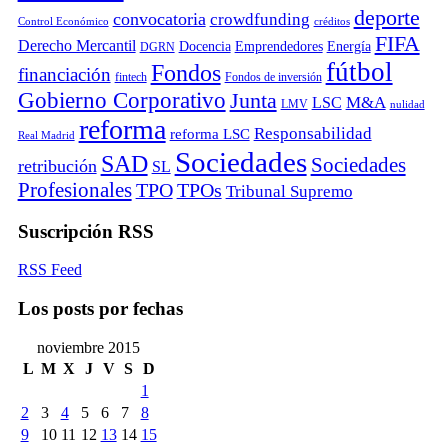
deporte
convocatoria
crowdfunding
Control Económico
créditos
FIFA
Derecho Mercantil
Docencia
Emprendedores
Energía
DGRN
fútbol
Fondos
financiación
fintech
Fondos de inversión
Gobierno Corporativo
Junta
M&A
LSC
LMV
nulidad
reforma
Responsabilidad
reforma LSC
Real Madrid
Sociedades
SAD
Sociedades
retribución
SL
Profesionales
TPO
TPOs
Tribunal Supremo
Suscripción RSS
RSS Feed
Los posts por fechas
noviembre 2015
L
M
X
J
V
S
D
1
2
3
4
5
6
7
8
9
10
11
12
13
14
15