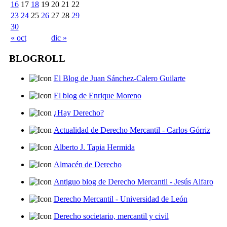
16
17
18
19
20
21
22
23
24
25
26
27
28
29
30
« oct
dic »
BLOGROLL
El Blog de Juan Sánchez-Calero Guilarte
El blog de Enrique Moreno
¿Hay Derecho?
Actualidad de Derecho Mercantil - Carlos Górriz
Alberto J. Tapia Hermida
Almacén de Derecho
Antiguo blog de Derecho Mercantil - Jesús Alfaro
Derecho Mercantil - Universidad de León
Derecho societario, mercantil y civil