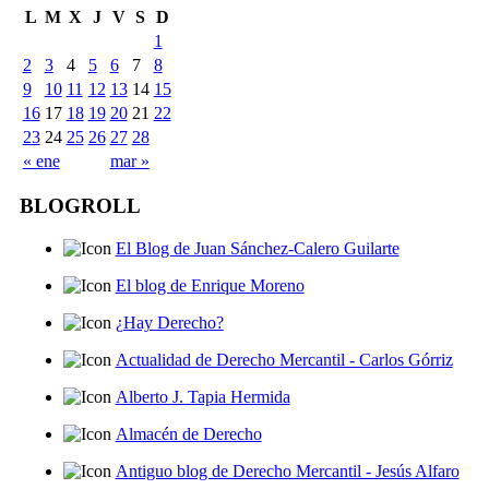
L
M
X
J
V
S
D
1
2
3
4
5
6
7
8
9
10
11
12
13
14
15
16
17
18
19
20
21
22
23
24
25
26
27
28
« ene
mar »
BLOGROLL
El Blog de Juan Sánchez-Calero Guilarte
El blog de Enrique Moreno
¿Hay Derecho?
Actualidad de Derecho Mercantil - Carlos Górriz
Alberto J. Tapia Hermida
Almacén de Derecho
Antiguo blog de Derecho Mercantil - Jesús Alfaro