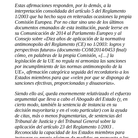
Estas afirmaciones responden, por lo demás, a la
interpretación consolidada del artículo 5 del Reglamento
1/2003 que ha hecho suya en reiteradas ocasiones la propia
Comisión Europea. Por no citar sino uno de los últimos
documentos emanados de esta institución, puede leerse en
su Comunicación de 2014 al Parlamento Europeo y al
Consejo sobre «Diez años de aplicación de la normativa
antimonopolio del Reglamento (CE) no 1/2003: logros y
perspectivas futuras» (documento COM/2014/0453 final)
cómo, en palabras de la propia Comisión, «[…] la
legislación de la UE no regula ni armoniza las sanciones
por incumplimiento de las normas antimonopolio de la
UE», afirmación categórica seguida del recordatorio a los
Estados miembros para que «velen por que se disponga de
sanciones efectivas, proporcionadas y disuasorias».
Siendo ello así, queda enormemente relativizado el esfuerzo
argumental que lleva a cabo el Abogado del Estado (y, en
cierto modo, también la sentencia de instancia en su
decisión mayoritaria y en el voto particular) con la ayuda
de citas, más o menos fragmentarias, de sentencias del
Tribunal de Justicia y del Tribunal General sobre la
aplicación del artículo 23 del Reglamento 1/2003 .
Reconocida la capacidad de los Estados miembros para
instaurar su propio régimen de medidas en respuesta a las