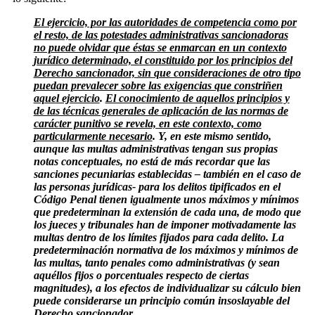
El ejercicio, por las autoridades de competencia como por
el resto, de las potestades administrativas sancionadoras
no puede olvidar que éstas se enmarcan en un contexto
jurídico determinado, el constituido por los principios del
Derecho sancionador, sin que consideraciones de otro tipo
puedan prevalecer sobre las exigencias que constriñen
aquel ejercicio
.
El conocimiento de aquellos principios y
de las técnicas generales de aplicación de las normas de
carácter punitivo se revela, en este contexto, como
particularmente necesario
. Y, en este mismo sentido,
aunque las multas administrativas tengan sus propias
notas conceptuales, no está de más recordar que las
sanciones pecuniarias establecidas – también en el caso de
las personas jurídicas- para los delitos tipificados en el
Código Penal tienen igualmente unos máximos y mínimos
que predeterminan la extensión de cada una, de modo que
los jueces y tribunales han de imponer motivadamente las
multas dentro de los límites fijados para cada delito. La
predeterminación normativa de los máximos y mínimos de
las multas, tanto penales como administrativas (y sean
aquéllos fijos o porcentuales respecto de ciertas
magnitudes), a los efectos de individualizar su cálculo bien
puede considerarse un principio común insoslayable del
Derecho sancionador.