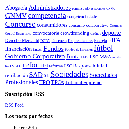
Administradores
Abogacía
administradores sociales
CNMC
competencia
CNMV
competencia desleal
Concurso
consumidores
consumo colaborativo
Contratos
deporte
convocatoria
crowdfunding
Control Económico
créditos
FIFA
Derecho Mercantil
Docencia
Emprendedores
Energía
DGRN
fútbol
Fondos
financiación
fintech
Fondos de inversión
Gobierno Corporativo
Junta
M&A
LSC
LMV
nulidad
reforma
Responsabilidad
reforma LSC
Real Madrid
Sociedades
SAD
Sociedades
retribución
SL
Profesionales
TPO
TPOs
Tribunal Supremo
Suscripción RSS
RSS Feed
Los posts por fechas
febrero 2015