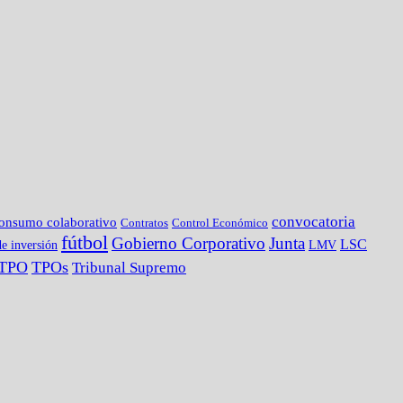
convocatoria
onsumo colaborativo
Contratos
Control Económico
fútbol
Gobierno Corporativo
Junta
LSC
e inversión
LMV
TPO
TPOs
Tribunal Supremo