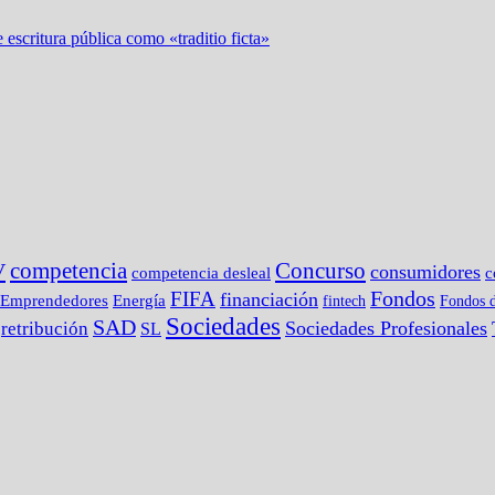
 escritura pública como «traditio ficta»
competencia
Concurso
V
consumidores
c
competencia desleal
Fondos
FIFA
financiación
Emprendedores
Energía
fintech
Fondos d
Sociedades
SAD
Sociedades Profesionales
retribución
SL