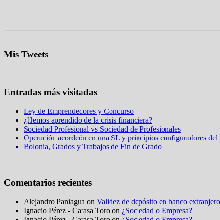
Mis Tweets
Entradas más visitadas
Ley de Emprendedores y Concurso
¿Hemos aprendido de la crisis financiera?
Sociedad Profesional vs Sociedad de Profesionales
Operación acordeón en una SL y principios configuradores del t
Bolonia, Grados y Trabajos de Fin de Grado
Comentarios recientes
Alejandro Paniagua on
Validez de depósito en banco extranjero
Ignacio Pérez - Carasa Toro on
¿Sociedad o Empresa?
Ignacio Pérez - Carasa Toro on
¿Sociedad o Empresa?