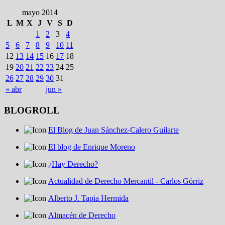
mayo 2014
L
M
X
J
V
S
D
1
2
3
4
5
6
7
8
9
10
11
12
13
14
15
16
17
18
19
20
21
22
23
24
25
26
27
28
29
30
31
« abr
jun »
BLOGROLL
El Blog de Juan Sánchez-Calero Guilarte
El blog de Enrique Moreno
¿Hay Derecho?
Actualidad de Derecho Mercantil - Carlos Górriz
Alberto J. Tapia Hermida
Almacén de Derecho