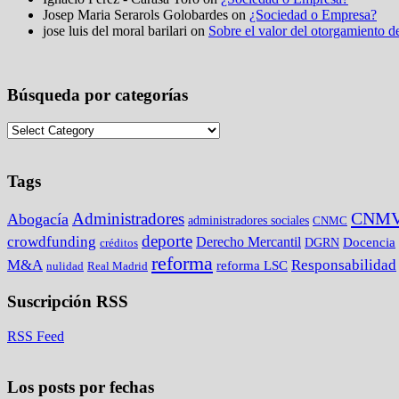
Josep Maria Serarols Golobardes on
¿Sociedad o Empresa?
jose luis del moral barilari on
Sobre el valor del otorgamiento de
Búsqueda por categorías
Tags
CNM
Administradores
Abogacía
administradores sociales
CNMC
deporte
crowdfunding
Derecho Mercantil
DGRN
Docencia
créditos
reforma
M&A
Responsabilidad
reforma LSC
nulidad
Real Madrid
Suscripción RSS
RSS Feed
Los posts por fechas