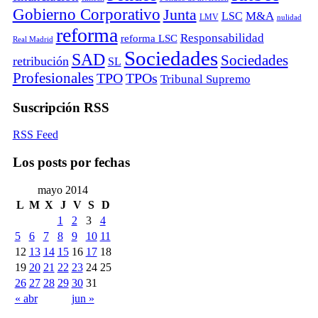
Gobierno Corporativo
Junta
M&A
LSC
LMV
nulidad
reforma
Responsabilidad
reforma LSC
Real Madrid
Sociedades
SAD
Sociedades
retribución
SL
Profesionales
TPO
TPOs
Tribunal Supremo
Suscripción RSS
RSS Feed
Los posts por fechas
mayo 2014
L
M
X
J
V
S
D
1
2
3
4
5
6
7
8
9
10
11
12
13
14
15
16
17
18
19
20
21
22
23
24
25
26
27
28
29
30
31
« abr
jun »