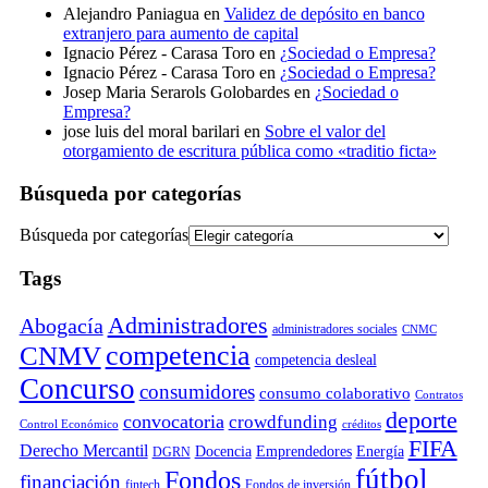
Alejandro Paniagua
en
Validez de depósito en banco
extranjero para aumento de capital
Ignacio Pérez - Carasa Toro
en
¿Sociedad o Empresa?
Ignacio Pérez - Carasa Toro
en
¿Sociedad o Empresa?
Josep Maria Serarols Golobardes
en
¿Sociedad o
Empresa?
jose luis del moral barilari
en
Sobre el valor del
otorgamiento de escritura pública como «traditio ficta»
Búsqueda por categorías
Búsqueda por categorías
Tags
Administradores
Abogacía
administradores sociales
CNMC
competencia
CNMV
competencia desleal
Concurso
consumidores
consumo colaborativo
Contratos
deporte
convocatoria
crowdfunding
Control Económico
créditos
FIFA
Derecho Mercantil
Docencia
Emprendedores
Energía
DGRN
fútbol
Fondos
financiación
fintech
Fondos de inversión