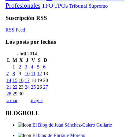
Profesionales
TPO
TPOs
Tribunal Supremo
Suscripción RSS
RSS Feed
Los posts por fechas
abril 2014
L
M
X
J
V
S
D
1
2
3
4
5
6
7
8
9
10
11
12
13
14
15
16
17
18
19
20
21
22
23
24
25
26
27
28
29
30
« mar
may »
BLOGROLL
El Blog de Juan Sánchez-Calero Guilarte
El blog de Enrique Moreno