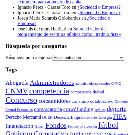
extranjero para aumento de capital
Ignacio Pérez - Carasa Toro
en
¿Sociedad o Empresa?
Ignacio Pérez - Carasa Toro
en
¿Sociedad o Empresa?
Josep Maria Serarols Golobardes
en
¿Sociedad o
Empresa?
jose luis del moral barilari
en
Sobre el valor del
otorgamiento de escritura pública como «traditio ficta»
Búsqueda por categorías
Búsqueda por categorías
Tags
Administradores
Abogacía
administradores sociales
CNMC
competencia
CNMV
competencia desleal
Concurso
consumidores
consumo colaborativo
Contratos
deporte
convocatoria
crowdfunding
Control Económico
créditos
FIFA
Derecho Mercantil
Docencia
Emprendedores
Energía
DGRN
fútbol
Fondos
financiación
fintech
Fondos de inversión
Gobierno Corporativo
Junta
M&A
LSC
LMV
nulidad