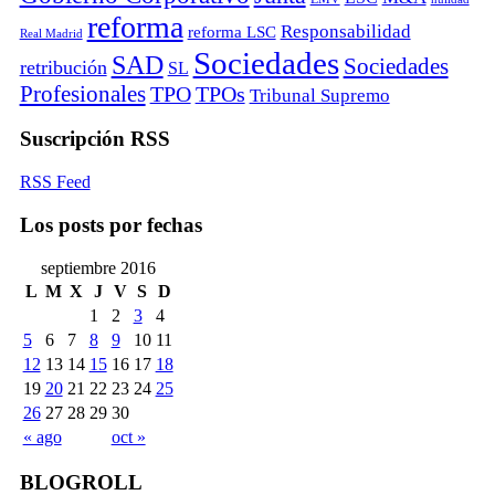
reforma
Responsabilidad
reforma LSC
Real Madrid
Sociedades
SAD
Sociedades
retribución
SL
Profesionales
TPO
TPOs
Tribunal Supremo
Suscripción RSS
RSS Feed
Los posts por fechas
septiembre 2016
L
M
X
J
V
S
D
1
2
3
4
5
6
7
8
9
10
11
12
13
14
15
16
17
18
19
20
21
22
23
24
25
26
27
28
29
30
« ago
oct »
BLOGROLL