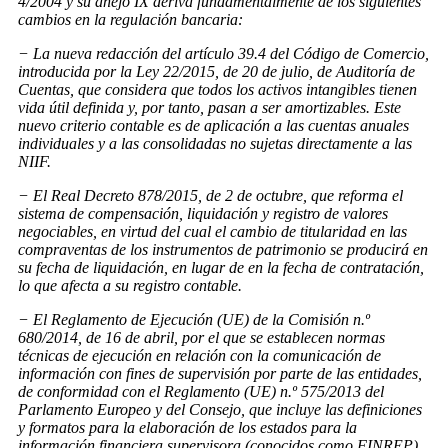
4/2004 y su anejo IX deriva fundamentalmente de los siguientes
cambios en la regulación bancaria:
− La nueva redacción del artículo 39.4 del Código de Comercio,
introducida por la Ley 22/2015, de 20 de julio, de Auditoría de
Cuentas, que considera que todos los activos intangibles tienen
vida útil definida y, por tanto, pasan a ser amortizables. Este
nuevo criterio contable es de aplicación a las cuentas anuales
individuales y a las consolidadas no sujetas directamente a las
NIIF.
− El Real Decreto 878/2015, de 2 de octubre, que reforma el
sistema de compensación, liquidación y registro de valores
negociables, en virtud del cual el cambio de titularidad en las
compraventas de los instrumentos de patrimonio se producirá en
su fecha de liquidación, en lugar de en la fecha de contratación,
lo que afecta a su registro contable.
− El Reglamento de Ejecución (UE) de la Comisión n.º
680/2014, de 16 de abril, por el que se establecen normas
técnicas de ejecución en relación con la comunicación de
información con fines de supervisión por parte de las entidades,
de conformidad con el Reglamento (UE) n.º 575/2013 del
Parlamento Europeo y del Consejo, que incluye las definiciones
y formatos para la elaboración de los estados para la
información financiera supervisora (conocidos como FINREP).