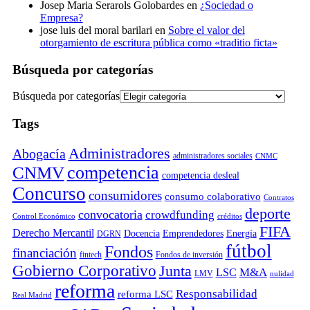
Josep Maria Serarols Golobardes
en
¿Sociedad o
Empresa?
jose luis del moral barilari
en
Sobre el valor del
otorgamiento de escritura pública como «traditio ficta»
Búsqueda por categorías
Búsqueda por categorías
Tags
Administradores
Abogacía
administradores sociales
CNMC
competencia
CNMV
competencia desleal
Concurso
consumidores
consumo colaborativo
Contratos
deporte
convocatoria
crowdfunding
Control Económico
créditos
FIFA
Derecho Mercantil
Docencia
Emprendedores
Energía
DGRN
fútbol
Fondos
financiación
fintech
Fondos de inversión
Gobierno Corporativo
Junta
M&A
LSC
LMV
nulidad
reforma
Responsabilidad
reforma LSC
Real Madrid