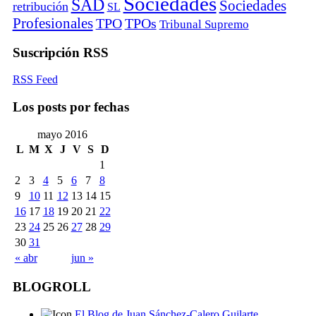
Sociedades
SAD
Sociedades
retribución
SL
Profesionales
TPO
TPOs
Tribunal Supremo
Suscripción RSS
RSS Feed
Los posts por fechas
mayo 2016
L
M
X
J
V
S
D
1
2
3
4
5
6
7
8
9
10
11
12
13
14
15
16
17
18
19
20
21
22
23
24
25
26
27
28
29
30
31
« abr
jun »
BLOGROLL
El Blog de Juan Sánchez-Calero Guilarte