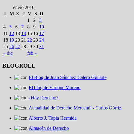
enero 2016
L
M
X
J
V
S
D
1
2
3
4
5
6
7
8
9
10
11
12
13
14
15
16
17
18
19
20
21
22
23
24
25
26
27
28
29
30
31
« dic
feb »
BLOGROLL
El Blog de Juan Sánchez-Calero Guilarte
El blog de Enrique Moreno
¿Hay Derecho?
Actualidad de Derecho Mercantil - Carlos Górriz
Alberto J. Tapia Hermida
Almacén de Derecho