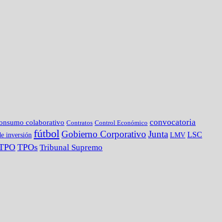
convocatoria
onsumo colaborativo
Contratos
Control Económico
fútbol
Gobierno Corporativo
Junta
LSC
e inversión
LMV
TPO
TPOs
Tribunal Supremo