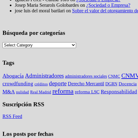
Josep Maria Serarols Golobardes on
¿Sociedad o Empresa?
jose luis del moral barilari on
Sobre el valor del otorgamiento de
Búsqueda por categorías
Tags
CNM
Administradores
Abogacía
administradores sociales
CNMC
deporte
crowdfunding
Derecho Mercantil
DGRN
Docencia
créditos
reforma
M&A
Responsabilidad
reforma LSC
nulidad
Real Madrid
Suscripción RSS
RSS Feed
Los posts por fechas