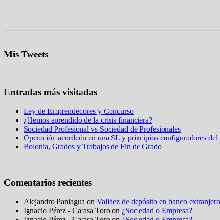
Mis Tweets
Entradas más visitadas
Ley de Emprendedores y Concurso
¿Hemos aprendido de la crisis financiera?
Sociedad Profesional vs Sociedad de Profesionales
Operación acordeón en una SL y principios configuradores del t
Bolonia, Grados y Trabajos de Fin de Grado
Comentarios recientes
Alejandro Paniagua on
Validez de depósito en banco extranjero
Ignacio Pérez - Carasa Toro on
¿Sociedad o Empresa?
Ignacio Pérez - Carasa Toro on
¿Sociedad o Empresa?