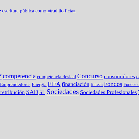
 escritura pública como «traditio ficta»
competencia
Concurso
V
consumidores
c
competencia desleal
Fondos
FIFA
financiación
Emprendedores
Energía
fintech
Fondos d
Sociedades
SAD
Sociedades Profesionales
retribución
SL