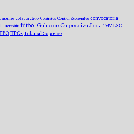
convocatoria
onsumo colaborativo
Contratos
Control Económico
fútbol
Gobierno Corporativo
Junta
LSC
e inversión
LMV
TPO
TPOs
Tribunal Supremo