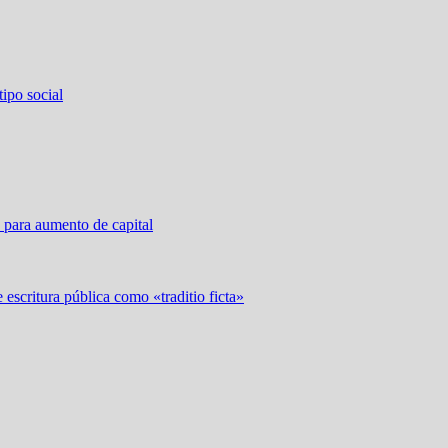
ipo social
 para aumento de capital
 escritura pública como «traditio ficta»