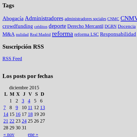
Tags
CNM
Administradores
Abogacía
administradores sociales
CNMC
deporte
crowdfunding
Derecho Mercantil
DGRN
Docencia
créditos
reforma
M&A
Responsabilidad
reforma LSC
nulidad
Real Madrid
Suscripción RSS
RSS Feed
Los posts por fechas
diciembre 2015
L
M
X
J
V
S
D
1
2
3
4
5
6
7
8
9
10
11
12
13
14
15
16
17
18
19
20
21
22
23
24
25
26
27
28
29
30
31
« nov
ene »