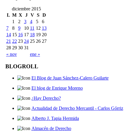
diciembre 2015
L
M
X
J
V
S
D
1
2
3
4
5
6
7
8
9
10
11
12
13
14
15
16
17
18
19
20
21
22
23
24
25
26
27
28
29
30
31
« nov
ene »
BLOGROLL
El Blog de Juan Sánchez-Calero Guilarte
El blog de Enrique Moreno
¿Hay Derecho?
Actualidad de Derecho Mercantil - Carlos Górriz
Alberto J. Tapia Hermida
Almacén de Derecho