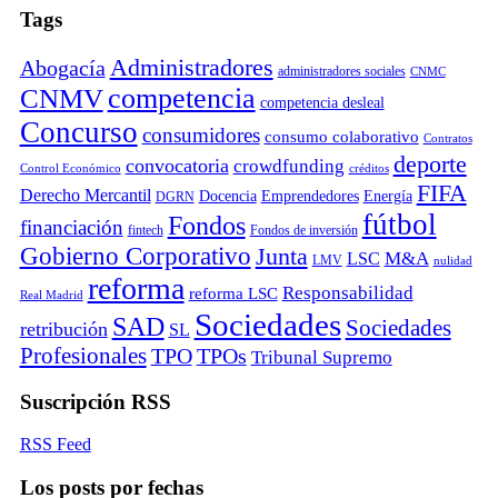
Tags
Administradores
Abogacía
administradores sociales
CNMC
competencia
CNMV
competencia desleal
Concurso
consumidores
consumo colaborativo
Contratos
deporte
convocatoria
crowdfunding
Control Económico
créditos
FIFA
Derecho Mercantil
Docencia
Emprendedores
Energía
DGRN
fútbol
Fondos
financiación
fintech
Fondos de inversión
Gobierno Corporativo
Junta
M&A
LSC
LMV
nulidad
reforma
Responsabilidad
reforma LSC
Real Madrid
Sociedades
SAD
Sociedades
retribución
SL
Profesionales
TPO
TPOs
Tribunal Supremo
Suscripción RSS
RSS Feed
Los posts por fechas