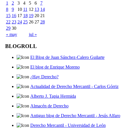
1
2
3
4
5
6
7
8
9
10
11
12
13
14
15
16
17
18
19
20
21
22
23
24
25
26
27
28
29
30
« may
jul »
BLOGROLL
El Blog de Juan Sánchez-Calero Guilarte
El blog de Enrique Moreno
¿Hay Derecho?
Actualidad de Derecho Mercantil - Carlos Górriz
Alberto J. Tapia Hermida
Almacén de Derecho
Antiguo blog de Derecho Mercantil - Jesús Alfaro
Derecho Mercantil - Universidad de León