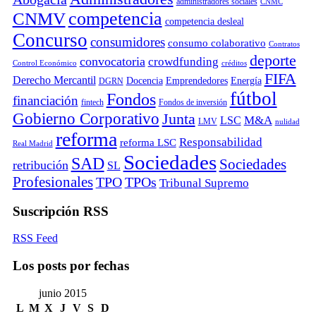
administradores sociales
CNMC
competencia
CNMV
competencia desleal
Concurso
consumidores
consumo colaborativo
Contratos
deporte
convocatoria
crowdfunding
Control Económico
créditos
FIFA
Derecho Mercantil
Docencia
Emprendedores
Energía
DGRN
fútbol
Fondos
financiación
fintech
Fondos de inversión
Gobierno Corporativo
Junta
M&A
LSC
LMV
nulidad
reforma
Responsabilidad
reforma LSC
Real Madrid
Sociedades
SAD
Sociedades
retribución
SL
Profesionales
TPO
TPOs
Tribunal Supremo
Suscripción RSS
RSS Feed
Los posts por fechas
junio 2015
L
M
X
J
V
S
D