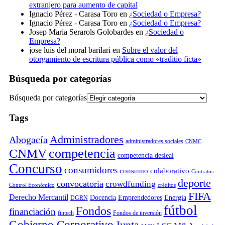
extranjero para aumento de capital
Ignacio Pérez - Carasa Toro
en
¿Sociedad o Empresa?
Ignacio Pérez - Carasa Toro
en
¿Sociedad o Empresa?
Josep Maria Serarols Golobardes
en
¿Sociedad o
Empresa?
jose luis del moral barilari
en
Sobre el valor del
otorgamiento de escritura pública como «traditio ficta»
Búsqueda por categorías
Búsqueda por categorías
Tags
Administradores
Abogacía
administradores sociales
CNMC
competencia
CNMV
competencia desleal
Concurso
consumidores
consumo colaborativo
Contratos
deporte
convocatoria
crowdfunding
Control Económico
créditos
FIFA
Derecho Mercantil
Docencia
Emprendedores
Energía
DGRN
fútbol
Fondos
financiación
fintech
Fondos de inversión
Gobierno Corporativo
Junta