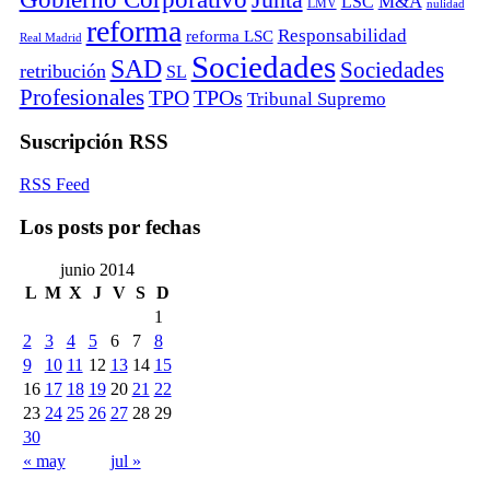
M&A
LSC
LMV
nulidad
reforma
Responsabilidad
reforma LSC
Real Madrid
Sociedades
SAD
Sociedades
retribución
SL
Profesionales
TPO
TPOs
Tribunal Supremo
Suscripción RSS
RSS Feed
Los posts por fechas
junio 2014
L
M
X
J
V
S
D
1
2
3
4
5
6
7
8
9
10
11
12
13
14
15
16
17
18
19
20
21
22
23
24
25
26
27
28
29
30
« may
jul »