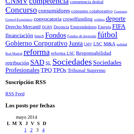
competencia
CNMV
competencia desleal
Concurso
consumidores
consumo colaborativo
Contratos
deporte
convocatoria
crowdfunding
Control Económico
créditos
FIFA
Derecho Mercantil
Docencia
Emprendedores
Energía
DGRN
fútbol
Fondos
financiación
fintech
Fondos de inversión
Gobierno Corporativo
Junta
M&A
LSC
LMV
nulidad
reforma
Responsabilidad
reforma LSC
Real Madrid
Sociedades
SAD
Sociedades
retribución
SL
Profesionales
TPO
TPOs
Tribunal Supremo
Suscripción RSS
RSS Feed
Los posts por fechas
mayo 2014
L
M
X
J
V
S
D
1
2
3
4