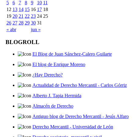
5
6
7
8
9
10
11
12
13
14
15
16
17
18
19
20
21
22
23
24
25
26
27
28
29
30
31
« abr
jun »
BLOGROLL
El Blog de Juan Sánchez-Calero Guilarte
El blog de Enrique Moreno
¿Hay Derecho?
Actualidad de Derecho Mercantil - Carlos Górriz
Alberto J. Tapia Hermida
Almacén de Derecho
Antiguo blog de Derecho Mercantil - Jesús Alfaro
Derecho Mercantil - Universidad de León