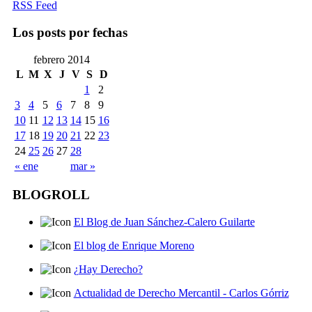
RSS Feed
Los posts por fechas
febrero 2014
L
M
X
J
V
S
D
1
2
3
4
5
6
7
8
9
10
11
12
13
14
15
16
17
18
19
20
21
22
23
24
25
26
27
28
« ene
mar »
BLOGROLL
El Blog de Juan Sánchez-Calero Guilarte
El blog de Enrique Moreno
¿Hay Derecho?
Actualidad de Derecho Mercantil - Carlos Górriz