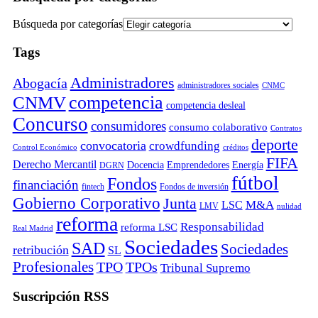
Búsqueda por categorías
Tags
Administradores
Abogacía
administradores sociales
CNMC
competencia
CNMV
competencia desleal
Concurso
consumidores
consumo colaborativo
Contratos
deporte
convocatoria
crowdfunding
Control Económico
créditos
FIFA
Derecho Mercantil
Docencia
Emprendedores
Energía
DGRN
fútbol
Fondos
financiación
fintech
Fondos de inversión
Gobierno Corporativo
Junta
M&A
LSC
LMV
nulidad
reforma
Responsabilidad
reforma LSC
Real Madrid
Sociedades
SAD
Sociedades
retribución
SL
Profesionales
TPO
TPOs
Tribunal Supremo
Suscripción RSS