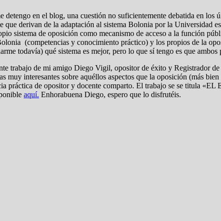
 detengo en el blog, una cuestión no suficientemente debatida en los últ
e que derivan de la adaptación al sistema Bolonia por la Universidad 
propio sistema de oposición como mecanismo de acceso a la función públ
 Bolonia (competencias y conocimiento práctico) y los propios de la opo
rme todavía) qué sistema es mejor, pero lo que sí tengo es que ambos p
te trabajo de mi amigo Diego Vigil, opositor de éxito y Registrador de
s muy interesantes sobre aquéllos aspectos que la oposición (más bien l
eriencia práctica de opositor y docente comparto. El trabajo se 
onible
aquí.
Enhorabuena Diego, espero que lo disfrutéis.