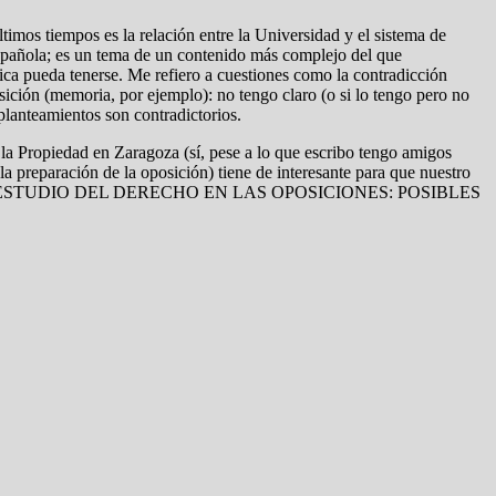
imos tiempos es la relación entre la Universidad y el sistema de
española; es un tema de un contenido más complejo del que
ica pueda tenerse. Me refiero a cuestiones como la contradicción
sición (memoria, por ejemplo): no tengo claro (o si lo tengo pero no
lanteamientos son contradictorios.
 la Propiedad en Zaragoza (sí, pese a lo que escribo tengo amigos
a preparación de la oposición) tiene de interesante para que nuestro
se titula «EL ESTUDIO DEL DERECHO EN LAS OPOSICIONES: POSIBLES