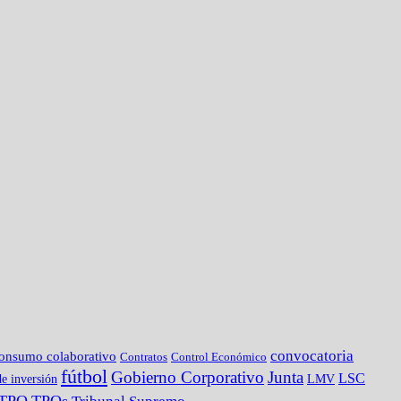
convocatoria
onsumo colaborativo
Contratos
Control Económico
fútbol
Gobierno Corporativo
Junta
LSC
e inversión
LMV
TPO
TPOs