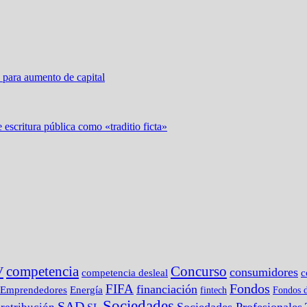
 para aumento de capital
 escritura pública como «traditio ficta»
competencia
Concurso
V
consumidores
c
competencia desleal
Fondos
FIFA
financiación
Emprendedores
Energía
fintech
Fondos d
Sociedades
SAD
Sociedades Profesionales