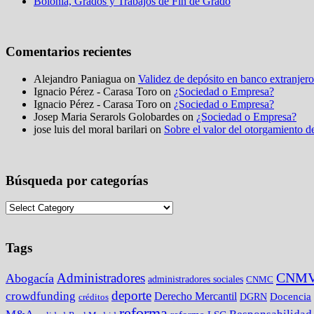
Bolonia, Grados y Trabajos de Fin de Grado
Comentarios recientes
Alejandro Paniagua on
Validez de depósito en banco extranjero
Ignacio Pérez - Carasa Toro on
¿Sociedad o Empresa?
Ignacio Pérez - Carasa Toro on
¿Sociedad o Empresa?
Josep Maria Serarols Golobardes on
¿Sociedad o Empresa?
jose luis del moral barilari on
Sobre el valor del otorgamiento de
Búsqueda por categorías
Tags
CNM
Administradores
Abogacía
administradores sociales
CNMC
deporte
crowdfunding
Derecho Mercantil
DGRN
Docencia
créditos
reforma