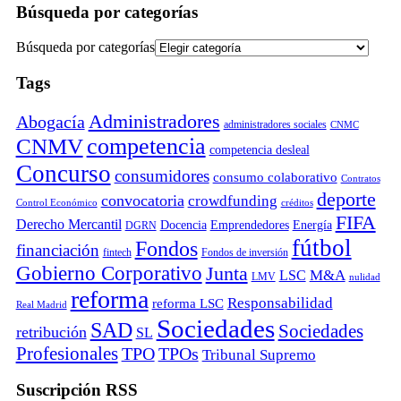
Búsqueda por categorías
Búsqueda por categorías
Tags
Administradores
Abogacía
administradores sociales
CNMC
competencia
CNMV
competencia desleal
Concurso
consumidores
consumo colaborativo
Contratos
deporte
convocatoria
crowdfunding
Control Económico
créditos
FIFA
Derecho Mercantil
Docencia
Emprendedores
Energía
DGRN
fútbol
Fondos
financiación
fintech
Fondos de inversión
Gobierno Corporativo
Junta
M&A
LSC
LMV
nulidad
reforma
Responsabilidad
reforma LSC
Real Madrid
Sociedades
SAD
Sociedades
retribución
SL
Profesionales
TPO
TPOs
Tribunal Supremo
Suscripción RSS