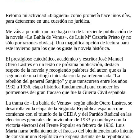
Retomo mi actividad «bloguera» como prometía hace unos días,
para detenerme en una cuestión no jurídica.
Me váis a permitir que me haga eco de la reciente publicación de
la novela «La Bahía de Venus», de Luis Mª Cazorla Prieto (y no
sólo por razones obvias). Una magnífica opción de lectura para
este invierno para los que os guste la novela histórica.
El prestigioso catedrático, académico y escritor José Manuel
Otero Lastres en un texto de próxima publicación, destaca
respeto de la novela y recogiendo palabras del autor, que es la
segunda de una trilogía iniciada con la ya referenciada “La
rebelión del general Sanjurjo” y que transcurren entre los años
1932 a 1936, etapa histórica fundamental para conocer los
pormenores del gran fracaso que fue la Guerra Civil española.
La trama de «La bahía de Venus», según añade Otero Lastres, se
desarrolla en la etapa de la Segunda República española que
comienza con el triunfo de la CEDA y del Partido Radical en las
elecciones generales de noviembre de 1933 y concluye con la
victoria electoral del Frente Popular en febrero de 1936. Luis
María narra brillantemente el fracaso del bienintencionado intento
de construir una República en España distinta de la republicano-