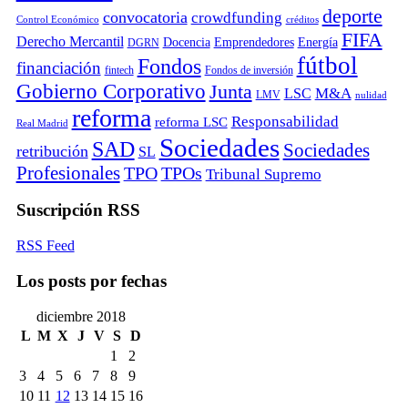
deporte
convocatoria
crowdfunding
Control Económico
créditos
FIFA
Derecho Mercantil
Docencia
Emprendedores
Energía
DGRN
fútbol
Fondos
financiación
fintech
Fondos de inversión
Gobierno Corporativo
Junta
M&A
LSC
LMV
nulidad
reforma
Responsabilidad
reforma LSC
Real Madrid
Sociedades
SAD
Sociedades
retribución
SL
Profesionales
TPO
TPOs
Tribunal Supremo
Suscripción RSS
RSS Feed
Los posts por fechas
diciembre 2018
L
M
X
J
V
S
D
1
2
3
4
5
6
7
8
9
10
11
12
13
14
15
16