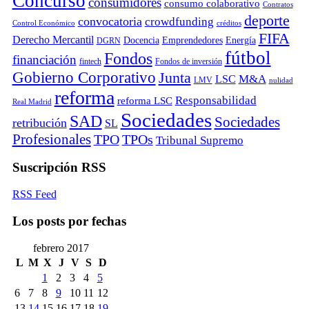
Concurso
consumidores
consumo colaborativo
Contratos
deporte
convocatoria
crowdfunding
Control Económico
créditos
FIFA
Derecho Mercantil
Docencia
Emprendedores
Energía
DGRN
fútbol
Fondos
financiación
fintech
Fondos de inversión
Gobierno Corporativo
Junta
M&A
LSC
LMV
nulidad
reforma
Responsabilidad
reforma LSC
Real Madrid
Sociedades
SAD
Sociedades
retribución
SL
Profesionales
TPO
TPOs
Tribunal Supremo
Suscripción RSS
RSS Feed
Los posts por fechas
febrero 2017
L
M
X
J
V
S
D
1
2
3
4
5
6
7
8
9
10
11
12
13
14
15
16
17
18
19