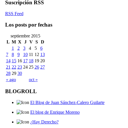
Suscripción RSS
RSS Feed
Los posts por fechas
septiembre 2015
L
M
X
J
V
S
D
1
2
3
4
5
6
7
8
9
10
11
12
13
14
15
16
17
18
19
20
21
22
23
24
25
26
27
28
29
30
« ago
oct »
BLOGROLL
El Blog de Juan Sánchez-Calero Guilarte
El blog de Enrique Moreno
¿Hay Derecho?