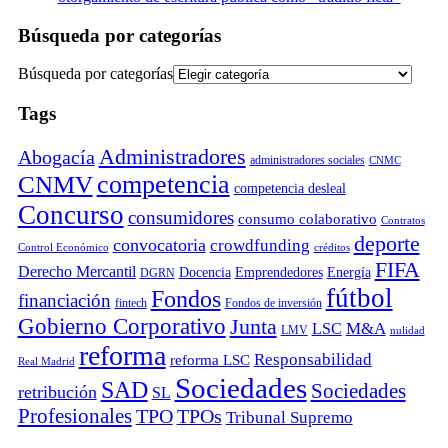
Búsqueda por categorías
Búsqueda por categorías
Tags
Administradores
Abogacía
administradores sociales
CNMC
competencia
CNMV
competencia desleal
Concurso
consumidores
consumo colaborativo
Contratos
deporte
convocatoria
crowdfunding
Control Económico
créditos
FIFA
Derecho Mercantil
Docencia
Emprendedores
Energía
DGRN
fútbol
Fondos
financiación
fintech
Fondos de inversión
Gobierno Corporativo
Junta
M&A
LSC
LMV
nulidad
reforma
Responsabilidad
reforma LSC
Real Madrid
Sociedades
SAD
Sociedades
retribución
SL
Profesionales
TPO
TPOs
Tribunal Supremo