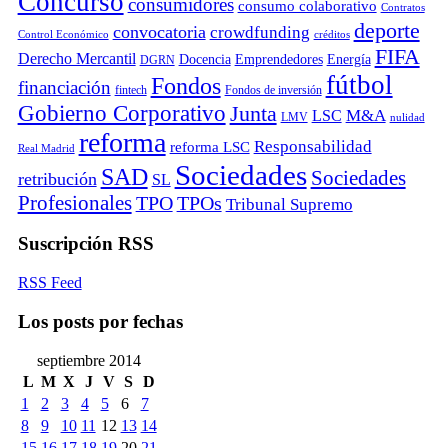
Concurso
consumidores
consumo colaborativo
Contratos
deporte
convocatoria
crowdfunding
Control Económico
créditos
FIFA
Derecho Mercantil
Docencia
Emprendedores
Energía
DGRN
fútbol
Fondos
financiación
fintech
Fondos de inversión
Gobierno Corporativo
Junta
M&A
LSC
LMV
nulidad
reforma
Responsabilidad
reforma LSC
Real Madrid
Sociedades
SAD
Sociedades
retribución
SL
Profesionales
TPO
TPOs
Tribunal Supremo
Suscripción RSS
RSS Feed
Los posts por fechas
septiembre 2014
L
M
X
J
V
S
D
1
2
3
4
5
6
7
8
9
10
11
12
13
14
15
16
17
18
19
20
21