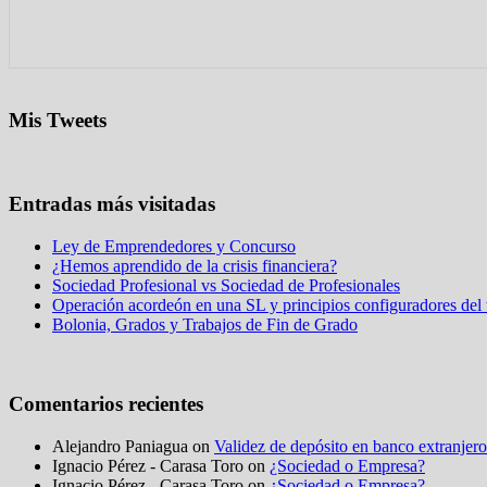
Mis Tweets
Entradas más visitadas
Ley de Emprendedores y Concurso
¿Hemos aprendido de la crisis financiera?
Sociedad Profesional vs Sociedad de Profesionales
Operación acordeón en una SL y principios configuradores del t
Bolonia, Grados y Trabajos de Fin de Grado
Comentarios recientes
Alejandro Paniagua on
Validez de depósito en banco extranjero
Ignacio Pérez - Carasa Toro on
¿Sociedad o Empresa?
Ignacio Pérez - Carasa Toro on
¿Sociedad o Empresa?