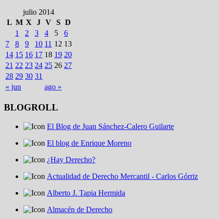
julio 2014
L
M
X
J
V
S
D
1
2
3
4
5
6
7
8
9
10
11
12
13
14
15
16
17
18
19
20
21
22
23
24
25
26
27
28
29
30
31
« jun
ago »
BLOGROLL
El Blog de Juan Sánchez-Calero Guilarte
El blog de Enrique Moreno
¿Hay Derecho?
Actualidad de Derecho Mercantil - Carlos Górriz
Alberto J. Tapia Hermida
Almacén de Derecho