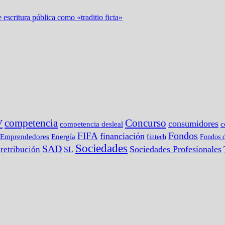
 escritura pública como «traditio ficta»
competencia
Concurso
V
consumidores
c
competencia desleal
Fondos
FIFA
financiación
Emprendedores
Energía
fintech
Fondos d
Sociedades
SAD
Sociedades Profesionales
retribución
SL