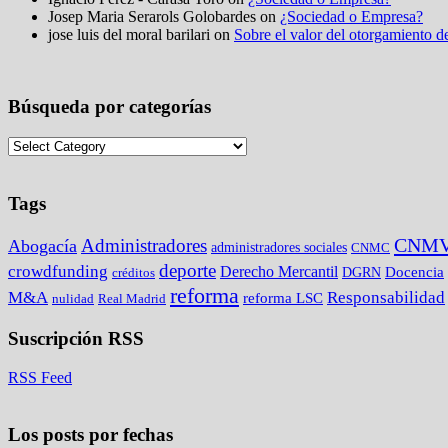
Josep Maria Serarols Golobardes on
¿Sociedad o Empresa?
jose luis del moral barilari on
Sobre el valor del otorgamiento de
Búsqueda por categorías
Tags
CNM
Administradores
Abogacía
administradores sociales
CNMC
deporte
crowdfunding
Derecho Mercantil
DGRN
Docencia
créditos
reforma
M&A
Responsabilidad
reforma LSC
nulidad
Real Madrid
Suscripción RSS
RSS Feed
Los posts por fechas