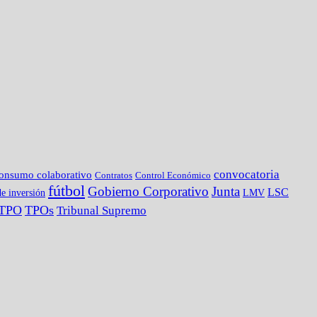
convocatoria
onsumo colaborativo
Contratos
Control Económico
fútbol
Gobierno Corporativo
Junta
LSC
e inversión
LMV
TPO
TPOs
Tribunal Supremo