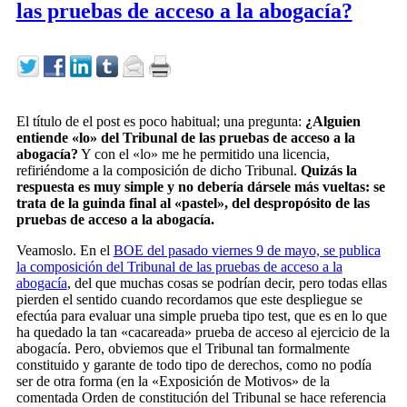
las pruebas de acceso a la abogacía?
El título de el post es poco habitual; una pregunta:
¿Alguien
entiende «lo» del Tribunal de las pruebas de acceso a la
abogacía?
Y con el «lo» me he permitido una licencia,
refiriéndome a la composición de dicho Tribunal.
Quizás la
respuesta es muy simple y no debería dársele más vueltas: se
trata de la guinda final al «pastel», del despropósito de las
pruebas de acceso a la abogacía.
Veamoslo. En el
BOE del pasado viernes 9 de mayo, se publica
la composición del Tribunal de las pruebas de acceso a la
abogacía
, del que muchas cosas se podrían decir, pero todas ellas
pierden el sentido cuando recordamos que este despliegue se
efectúa para evaluar una simple prueba tipo test, que es en lo que
ha quedado la tan «cacareada» prueba de acceso al ejercicio de la
abogacía. Pero, obviemos que el Tribunal tan formalmente
constituido y garante de todo tipo de derechos, como no podía
ser de otra forma (en la «Exposición de Motivos» de la
comentada Orden de constitución del Tribunal se hace referencia