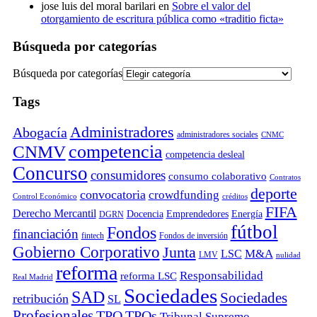
jose luis del moral barilari
en
Sobre el valor del
otorgamiento de escritura pública como «traditio ficta»
Búsqueda por categorías
Búsqueda por categorías
Tags
Administradores
Abogacía
administradores sociales
CNMC
competencia
CNMV
competencia desleal
Concurso
consumidores
consumo colaborativo
Contratos
deporte
convocatoria
crowdfunding
Control Económico
créditos
FIFA
Derecho Mercantil
Docencia
Emprendedores
Energía
DGRN
fútbol
Fondos
financiación
fintech
Fondos de inversión
Gobierno Corporativo
Junta
M&A
LSC
LMV
nulidad
reforma
Responsabilidad
reforma LSC
Real Madrid
Sociedades
SAD
Sociedades
retribución
SL
Profesionales
TPO
TPOs
Tribunal Supremo