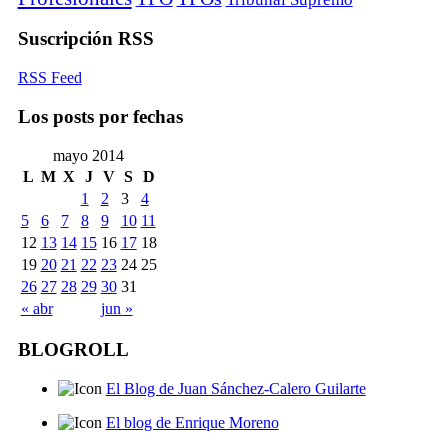
Suscripción RSS
RSS Feed
Los posts por fechas
mayo 2014
L
M
X
J
V
S
D
1
2
3
4
5
6
7
8
9
10
11
12
13
14
15
16
17
18
19
20
21
22
23
24
25
26
27
28
29
30
31
« abr
jun »
BLOGROLL
El Blog de Juan Sánchez-Calero Guilarte
El blog de Enrique Moreno