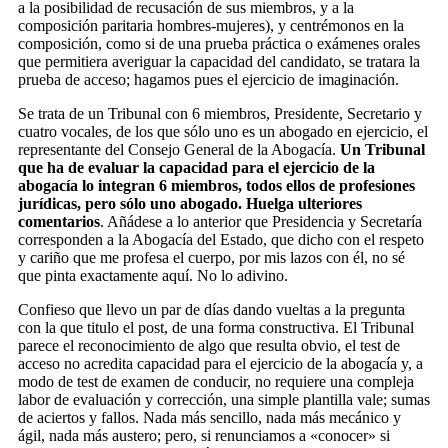
a la posibilidad de recusación de sus miembros, y a la
composición paritaria hombres-mujeres), y centrémonos en la
composición, como si de una prueba práctica o exámenes orales
que permitiera averiguar la capacidad del candidato, se tratara la
prueba de acceso; hagamos pues el ejercicio de imaginación.
Se trata de un Tribunal con 6 miembros, Presidente, Secretario y
cuatro vocales, de los que sólo uno es un abogado en ejercicio, el
representante del Consejo General de la Abogacía.
Un Tribunal
que ha de evaluar la capacidad para el ejercicio de la
abogacía lo integran 6 miembros, todos ellos de profesiones
jurídicas, pero sólo uno abogado. Huelga ulteriores
comentarios
. Añádese a lo anterior que Presidencia y Secretaría
corresponden a la Abogacía del Estado, que dicho con el respeto
y cariño que me profesa el cuerpo, por mis lazos con él, no sé
que pinta exactamente aquí. No lo adivino.
Confieso que llevo un par de días dando vueltas a la pregunta
con la que titulo el post, de una forma constructiva. El Tribunal
parece el reconocimiento de algo que resulta obvio, el test de
acceso no acredita capacidad para el ejercicio de la abogacía y, a
modo de test de examen de conducir, no requiere una compleja
labor de evaluación y corrección, una simple plantilla vale; sumas
de aciertos y fallos. Nada más sencillo, nada más mecánico y
ágil, nada más austero; pero, si renunciamos a «conocer» si