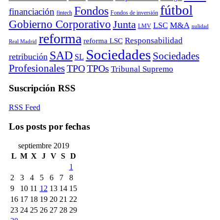
fútbol
Fondos
financiación
fintech
Fondos de inversión
Gobierno Corporativo
Junta
M&A
LSC
LMV
nulidad
reforma
Responsabilidad
reforma LSC
Real Madrid
Sociedades
SAD
Sociedades
retribución
SL
Profesionales
TPO
TPOs
Tribunal Supremo
Suscripción RSS
RSS Feed
Los posts por fechas
septiembre 2019
L
M
X
J
V
S
D
1
2
3
4
5
6
7
8
9
10
11
12
13
14
15
16
17
18
19
20
21
22
23
24
25
26
27
28
29