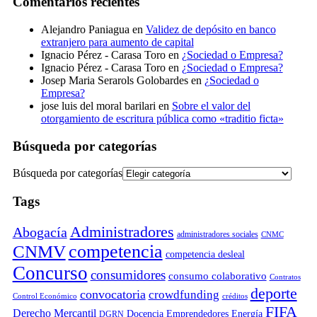
Comentarios recientes
Alejandro Paniagua
en
Validez de depósito en banco
extranjero para aumento de capital
Ignacio Pérez - Carasa Toro
en
¿Sociedad o Empresa?
Ignacio Pérez - Carasa Toro
en
¿Sociedad o Empresa?
Josep Maria Serarols Golobardes
en
¿Sociedad o
Empresa?
jose luis del moral barilari
en
Sobre el valor del
otorgamiento de escritura pública como «traditio ficta»
Búsqueda por categorías
Búsqueda por categorías
Tags
Administradores
Abogacía
administradores sociales
CNMC
competencia
CNMV
competencia desleal
Concurso
consumidores
consumo colaborativo
Contratos
deporte
convocatoria
crowdfunding
Control Económico
créditos
FIFA
Derecho Mercantil
Docencia
Emprendedores
Energía
DGRN